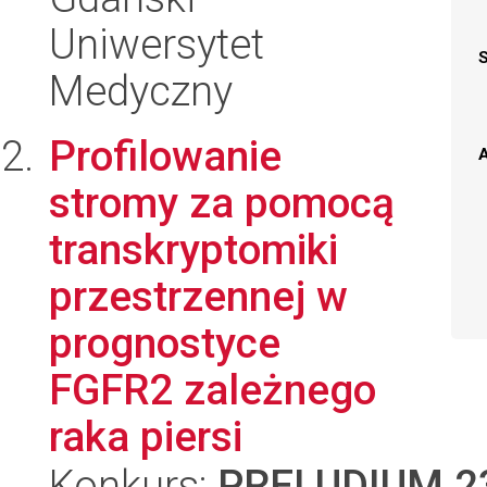
Uniwersytet
Medyczny
Profilowanie
A
stromy za pomocą
transkryptomiki
przestrzennej w
prognostyce
FGFR2 zależnego
raka piersi
Konkurs:
PRELUDIUM 2