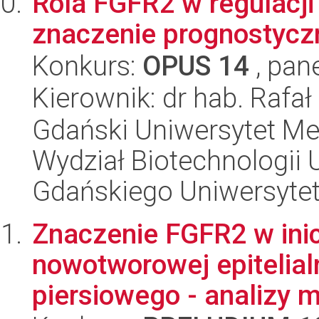
Rola FGFR2 w regulacji 
znaczenie prognostycz
Konkurs:
OPUS 14
, pan
Kierownik: dr hab. Rafał
Gdański Uniwersytet Me
Wydział Biotechnologii 
Gdańskiego Uniwersyte
Znaczenie FGFR2 w inicj
nowotworowej epitelia
piersiowego - analizy m