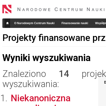
O Narodowym Centrum Nauki
Finansowanie nauki
Współpr
Projekty finansowane pr
Wyniki wyszukiwania
Znaleziono
14
projekt
wyszukiwania:
D
Niekanoniczna