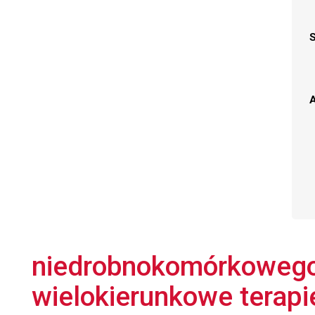
A
niedrobnokomórkowego 
wielokierunkowe terapie