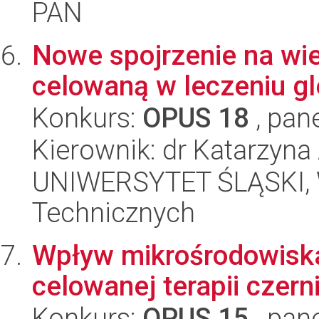
PAN
Nowe spojrzenie na wi
celowaną w leczeniu gl
Konkurs:
OPUS 18
, pan
Kierownik: dr Katarzyna
UNIWERSYTET ŚLĄSKI, W
Technicznych
Wpływ mikrośrodowisk
celowanej terapii czern
Konkurs:
OPUS 15
, pan