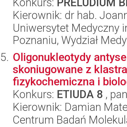
Konkurs:
PRELUDIUM BI
Kierownik: dr hab. Joan
Uniwersytet Medyczny i
Poznaniu, Wydział Med
Oligonukleotydy antyse
skoniugowane z klastra
fizykochemiczna i biolog
Konkurs:
ETIUDA 8
, pan
Kierownik: Damian Mat
Centrum Badań Molekul