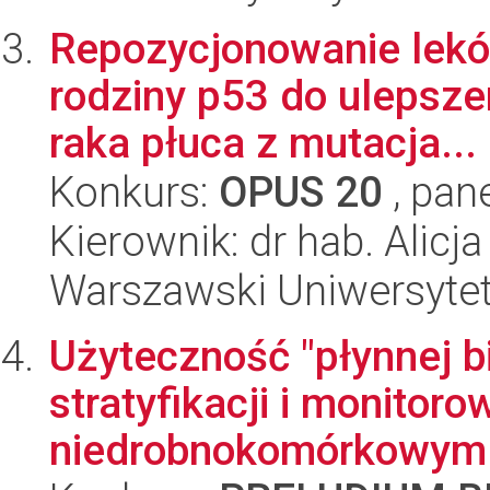
Repozycjonowanie leków
rodziny p53 do ulepsze
raka płuca z mutacja...
Konkurs:
OPUS 20
, pan
Kierownik: dr hab. Alicj
Warszawski Uniwersyte
Użyteczność "płynnej b
stratyfikacji i monitor
niedrobnokomórkowym r