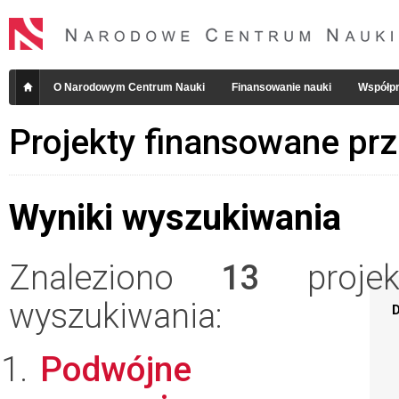
O Narodowym Centrum Nauki
Finansowanie nauki
Współpr
Projekty finansowane pr
Wyniki wyszukiwania
Znaleziono
13
projekt
wyszukiwania:
D
Podwójne