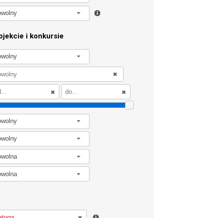
owolny
jekcie i konkursie
owolny
owolny
owolny
owolna
owolna