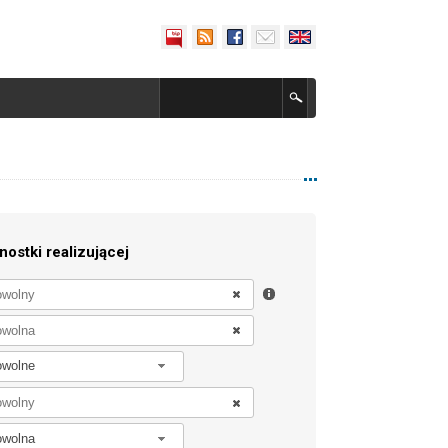
nostki realizującej
owolne
owolna