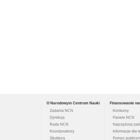
O Narodowym Centrum Nauki
Finansowanie na
Zadania NCN
Konkursy
Dyrekcja
Panele NCN
Rada NCN
Najczęściej za
Koordynatorzy
Informacje dla r
Struktura
Pomoc publicz