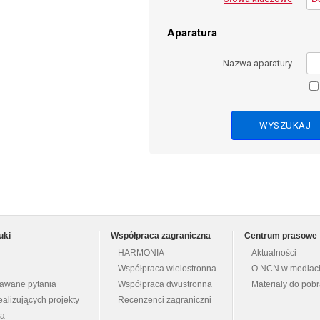
Aparatura
Nazwa aparatury
uki
Współpraca zagraniczna
Centrum prasowe
HARMONIA
Aktualności
Współpraca wielostronna
O NCN w mediac
dawane pytania
Współpraca dwustronna
Materiały do pob
ealizujących projekty
Recenzenci zagraniczni
na