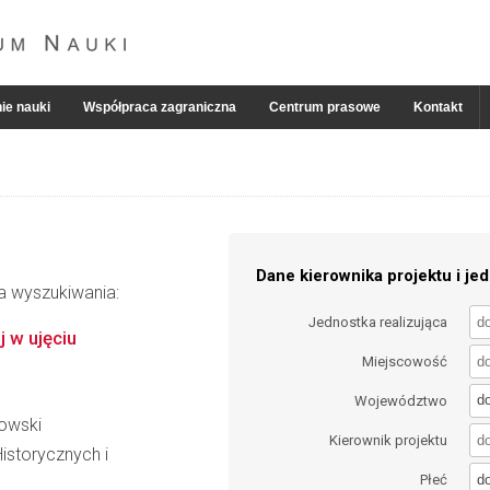
ie nauki
Współpraca zagraniczna
Centrum prasowe
Kontakt
Dane kierownika projektu i jed
ia wyszukiwania:
Jednostka realizująca
 w ujęciu
Miejscowość
d
Województwo
kowski
Kierownik projektu
istorycznych i
d
Płeć