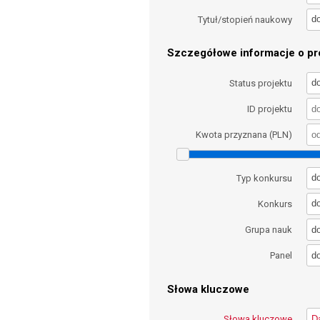
d
Tytuł/stopień naukowy
Szczegółowe informacje o pro
d
Status projektu
ID projektu
Kwota przyznana (PLN)
d
Typ konkursu
d
Konkurs
d
Grupa nauk
d
Panel
Słowa kluczowe
Słowa kluczowe