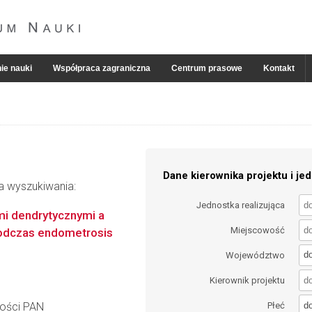
ie nauki
Współpraca zagraniczna
Centrum prasowe
Kontakt
Dane kierownika projektu i jed
ia wyszukiwania:
Jednostka realizująca
mi dendrytycznymi a
Miejscowość
odczas endometrosis
d
Województwo
Kierownik projektu
d
ności PAN
Płeć