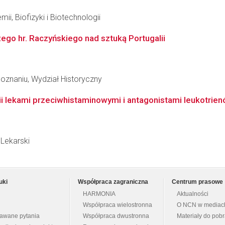
ii, Biofizyki i Biotechnologii
zego hr. Raczyńskiego nad sztuką Portugalii
oznaniu, Wydział Historyczny
i lekami przeciwhistaminowymi i antagonistami leukotrienó
Lekarski
uki
Współpraca zagraniczna
Centrum prasowe
HARMONIA
Aktualności
Współpraca wielostronna
O NCN w mediac
dawane pytania
Współpraca dwustronna
Materiały do pob