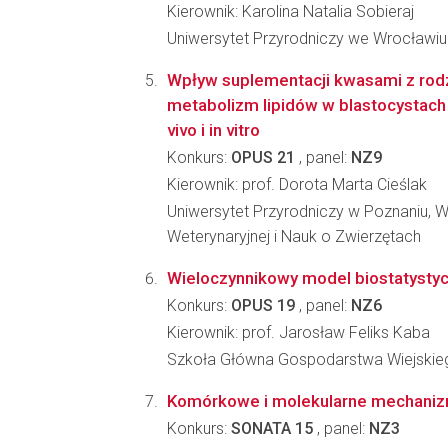
Kierownik: Karolina Natalia Sobieraj
Uniwersytet Przyrodniczy we Wrocławiu
Wpływ suplementacji kwasami z rodz
metabolizm lipidów w blastocystach
vivo i in vitro
Konkurs:
OPUS 21
, panel:
NZ9
Kierownik: prof. Dorota Marta Cieślak
Uniwersytet Przyrodniczy w Poznaniu, 
Weterynaryjnej i Nauk o Zwierzętach
Wieloczynnikowy model biostatystycz
Konkurs:
OPUS 19
, panel:
NZ6
Kierownik: prof. Jarosław Feliks Kaba
Szkoła Główna Gospodarstwa Wiejskieg
Komórkowe i molekularne mechanizmy
Konkurs:
SONATA 15
, panel:
NZ3