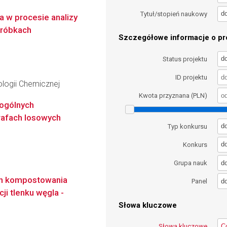
d
Tytuł/stopień naukowy
 w procesie analizy
próbkach
Szczegółowe informacje o pro
d
Status projektu
ID projektu
logii Chemicznej
Kwota przyznana (PLN)
 ogólnych
rafach losowych
d
Typ konkursu
d
Konkurs
d
Grupa nauk
ch kompostowania
d
Panel
i tlenku węgla -
Słowa kluczowe
Słowa kluczowe