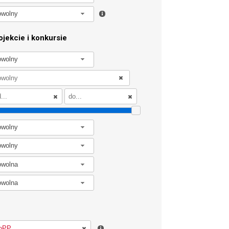
owolny
jekcie i konkursie
owolny
owolny
owolny
owolna
owolna