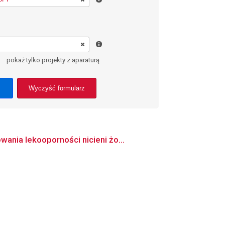
pokaż tylko projekty z aparaturą
Wyczyść formularz
ania lekooporności nicieni żo...