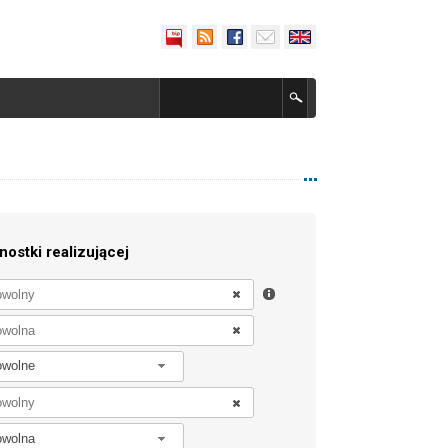
nostki realizującej
owolne
owolna