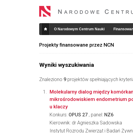
O Narodowym Centrum Nauki
Finansowan
Projekty finansowane przez NCN
Wyniki wyszukiwania
Znaleziono
9
projektów spełniających kryter
Molekularny dialog między komórka
mikrośrodowiskiem endometrium p
u klaczy
Konkurs:
OPUS 27
, panel:
NZ6
Kierownik: dr Agnieszka Sadowska
Instytut Rozrodu Zwierząt i Badań Żyw