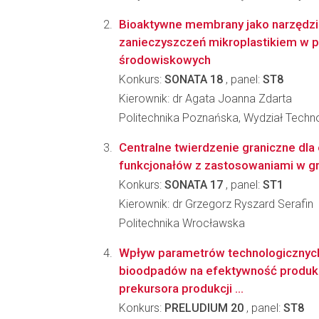
Bioaktywne membrany jako narzędzia
zanieczyszczeń mikroplastikiem w 
środowiskowych
Konkurs:
SONATA 18
, panel:
ST8
Kierownik: dr Agata Joanna Zdarta
Politechnika Poznańska, Wydział Techno
Centralne twierdzenie graniczne dla
funkcjonałów z zastosowaniami w g
Konkurs:
SONATA 17
, panel:
ST1
Kierownik: dr Grzegorz Ryszard Serafin
Politechnika Wrocławska
Wpływ parametrów technologiczny
bioodpadów na efektywność produkcj
prekursora produkcji ...
Konkurs:
PRELUDIUM 20
, panel:
ST8