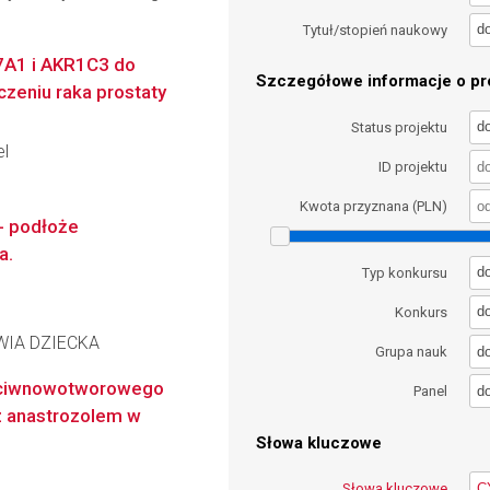
d
Tytuł/stopień naukowy
7A1 i AKR1C3 do
Szczegółowe informacje o pro
zeniu raka prostaty
d
Status projektu
el
ID projektu
Kwota przyznana (PLN)
- podłoże
a.
d
Typ konkursu
d
Konkurs
WIA DZIECKA
d
Grupa nauk
zeciwnowotworowego
d
Panel
z anastrozolem w
Słowa kluczowe
Słowa kluczowe