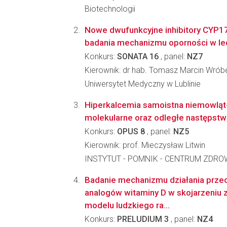
Biotechnologii
Nowe dwufunkcyjne inhibitory CYP1
badania mechanizmu oporności w lec
Konkurs:
SONATA 16
, panel:
NZ7
Kierownik: dr hab. Tomasz Marcin Wrób
Uniwersytet Medyczny w Lublinie
Hiperkalcemia samoistna niemowląt
molekularne oraz odległe następstw
Konkurs:
OPUS 8
, panel:
NZ5
Kierownik: prof. Mieczysław Litwin
INSTYTUT - POMNIK - CENTRUM ZDRO
Badanie mechanizmu działania pr
analogów witaminy D w skojarzeniu 
modelu ludzkiego ra...
Konkurs:
PRELUDIUM 3
, panel:
NZ4