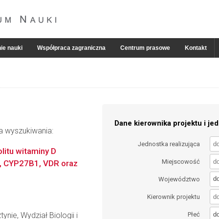
ie nauki
Współpraca zagraniczna
Centrum prasowe
Kontakt
Dane kierownika projektu i jed
ia wyszukiwania:
Jednostka realizująca
litu witaminy D
Miejscowość
, CYP27B1, VDR oraz
d
Województwo
Kierownik projektu
d
nie, Wydział Biologii i
Płeć