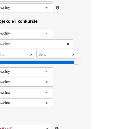
owolny
jekcie i konkursie
owolny
owolny
owolny
owolna
owolna