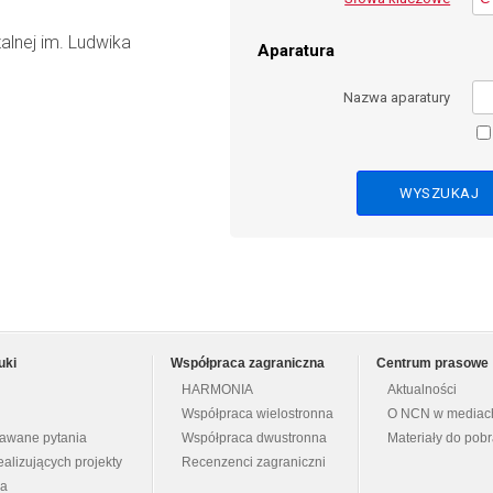
alnej im. Ludwika
Aparatura
Nazwa aparatury
uki
Współpraca zagraniczna
Centrum prasowe
HARMONIA
Aktualności
Współpraca wielostronna
O NCN w mediac
dawane pytania
Współpraca dwustronna
Materiały do pob
ealizujących projekty
Recenzenci zagraniczni
na