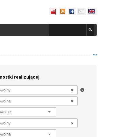
nostki realizującej
owolne
owolna