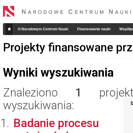
O Narodowym Centrum Nauki
Finansowanie nauki
Współpr
Projekty finansowane pr
Wyniki wyszukiwania
Znaleziono
1
projekt
wyszukiwania:
D
Badanie procesu