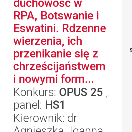
duchowość w
RPA, Botswanie i
Eswatini. Rdzenne
wierzenia, ich
przenikanie się z
S
chrześcijaństwem
i nowymi form...
Konkurs:
OPUS 25
,
panel:
HS1
Kierownik: dr
Agnieszka Joanna