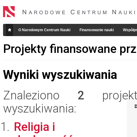
O Narodowym Centrum Nauki
Finansowanie nauki
Współpr
Projekty finansowane pr
Wyniki wyszukiwania
Znaleziono
2
projekt
wyszukiwania:
D
Religia i