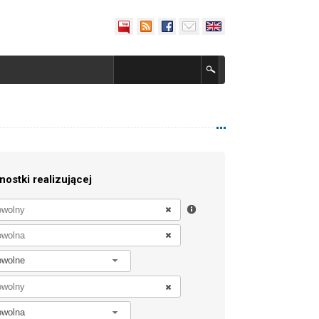
nostki realizującej
owolne
owolna