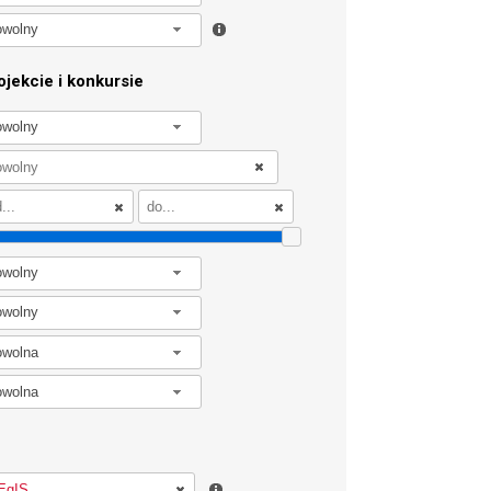
owolny
jekcie i konkursie
owolny
owolny
owolny
owolna
owolna