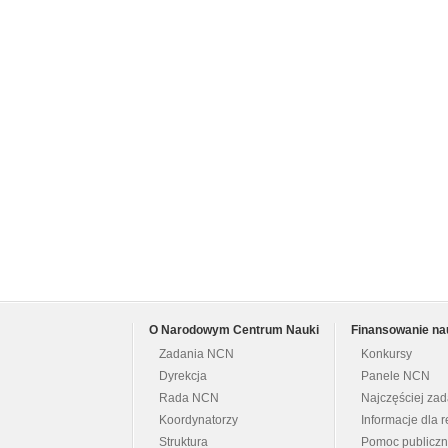
O Narodowym Centrum Nauki
Finansowanie na
Zadania NCN
Konkursy
Dyrekcja
Panele NCN
Rada NCN
Najczęściej za
Koordynatorzy
Informacje dla r
Struktura
Pomoc publicz