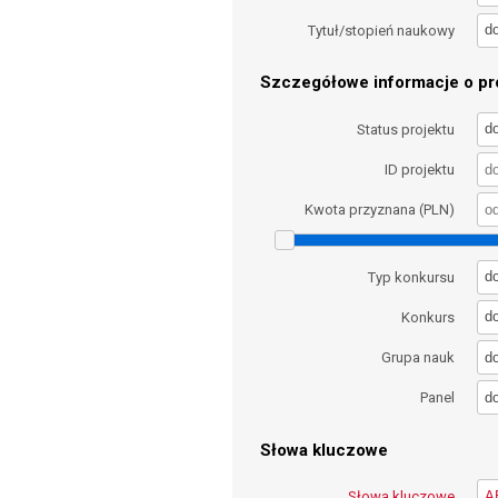
d
Tytuł/stopień naukowy
Szczegółowe informacje o pro
d
Status projektu
ID projektu
Kwota przyznana (PLN)
d
Typ konkursu
d
Konkurs
d
Grupa nauk
d
Panel
Słowa kluczowe
Słowa kluczowe