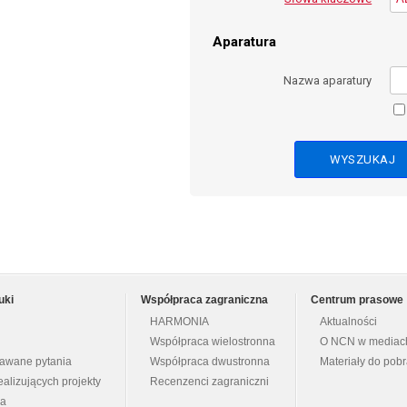
Aparatura
Nazwa aparatury
uki
Współpraca zagraniczna
Centrum prasowe
HARMONIA
Aktualności
Współpraca wielostronna
O NCN w mediac
dawane pytania
Współpraca dwustronna
Materiały do pob
ealizujących projekty
Recenzenci zagraniczni
na