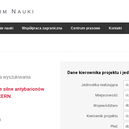
ie nauki
Współpraca zagraniczna
Centrum prasowe
Kontakt
Dane kierownika projektu i jed
ia wyszukiwania:
Jednostka realizująca
e silne antybarionów
Miejscowość
CERN.
d
Województwo
Kierownik projektu
i
d
Płeć