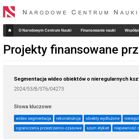
O Narodowym Centrum Nauki
Finansowanie nauki
Współpr
Projekty finansowane pr
Segmentacja wideo obiektów o nieregularnych ksz
2024/53/B/ST6/04273
Słowa kluczowe
:
wideo segmentacja
rekonstrukcja
obiekty wydłużone
nieregul
ograniczenia przestrzenno-czasowe
szum etykiet
niepewność 