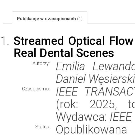
Publikacje w czasopismach
(1)
Streamed Optical Flow
Real Dental Scenes
Emilia Lewand
Autorzy:
Daniel Węsierski
IEEE TRANSAC
Czasopismo:
(rok: 2025, t
Wydawca:
IEEE
Opublikowana
Status: