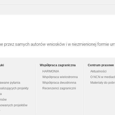
ne przez samych autorów wniosków i w niezmienionej formie u
uki
Współpraca zagraniczna
Centrum prasowe
HARMONIA
Aktualności
Współpraca wielostronna
O NCN w mediac
dawane pytania
Współpraca dwustronna
Materiały do pob
ealizujących projekty
Recenzenci zagraniczni
na
ursów
nsowanych projektów
y