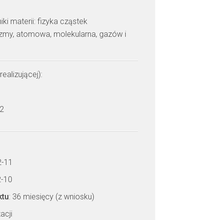
i materii: fizyka cząstek
azmy, atomowa, molekularna, gazów i
realizującej):
 2
2-11
2-10
ktu
: 36 miesięcy (z wniosku)
acji