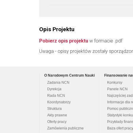
Opis Projektu
Pobierz opis projektu
w formacie .pdf
Uwaga - opisy projektów zostały sporządzo
O Narodowym Centrum Nauki
Finansowanie na
Zadania NCN
Konkursy
Dyrekcja
Panele NCN
Rada NCN
Najczęściej za
Koordynatorzy
Informacje dla r
Struktura
Pomoc publicz
Akty prawne
Statystyki konk
Oferty pracy
Przykłady fina
Zamówienia publiczne
Baza ofert prac