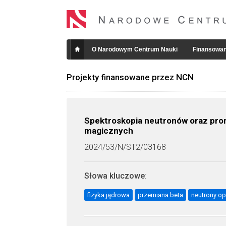
O Narodowym Centrum Nauki
Finansowan
Projekty finansowane przez NCN
Spektroskopia neutronów oraz pro
magicznych
2024/53/N/ST2/03168
Słowa kluczowe
:
fizyka jądrowa
przemiana beta
neutrony o