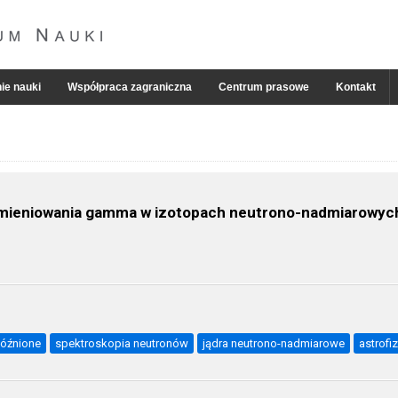
ie nauki
Współpraca zagraniczna
Centrum prasowe
Kontakt
mieniowania gamma w izotopach neutrono-nadmiarowych 
późnione
spektroskopia neutronów
jądra neutrono-nadmiarowe
astrofi