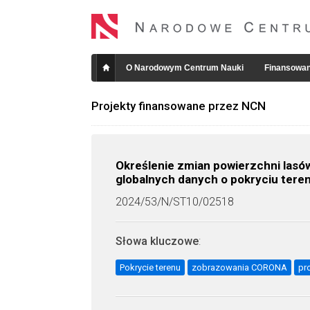
O Narodowym Centrum Nauki
Finansowan
Projekty finansowane przez NCN
Określenie zmian powierzchni las
globalnych danych o pokryciu tere
2024/53/N/ST10/02518
Słowa kluczowe
:
Pokrycie terenu
zobrazowania CORONA
pr