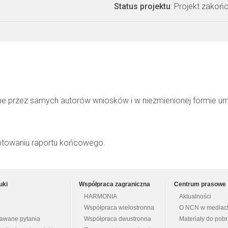
Status projektu
: Projekt zakoń
ne przez samych autorów wniosków i w niezmienionej formie u
ptowaniu raportu końcowego.
uki
Współpraca zagraniczna
Centrum prasowe
HARMONIA
Aktualności
Współpraca wielostronna
O NCN w mediac
dawane pytania
Współpraca dwustronna
Materiały do pob