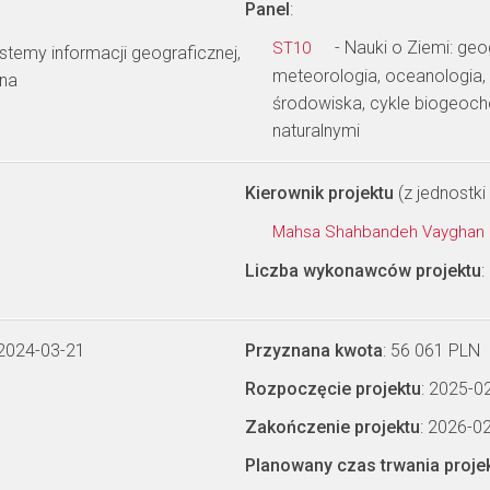
Panel
:
- Nauki o Ziemi: geo
ST10
stemy informacji geograficznej,
meteorologia, oceanologia, 
rna
środowiska, cykle biogeoc
naturalnymi
Kierownik projektu
(z jednostki 
Mahsa Shahbandeh Vayghan
Liczba wykonawców projektu
:
 2024-03-21
Przyznana kwota
: 56 061 PLN
Rozpoczęcie projektu
: 2025-0
Zakończenie projektu
: 2026-0
Planowany czas trwania proje