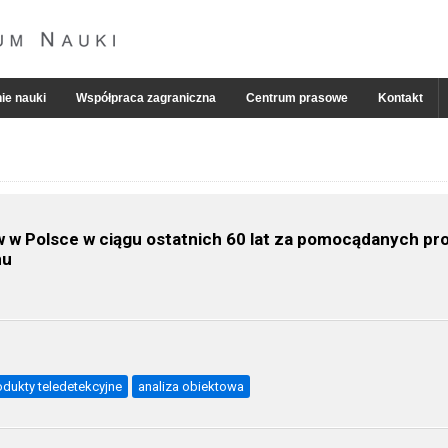
ie nauki
Współpraca zagraniczna
Centrum prasowe
Kontakt
ów w Polsce w ciągu ostatnich 60 lat za pomocądanych 
nu
odukty teledetekcyjne
analiza obiektowa