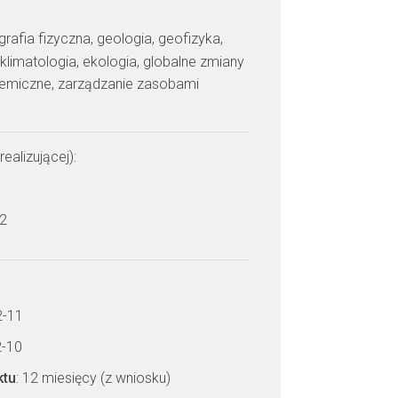
grafia fizyczna, geologia, geofizyka,
klimatologia, ekologia, globalne zmiany
hemiczne, zarządzanie zasobami
realizującej):
 2
2-11
2-10
ktu
: 12 miesięcy (z wniosku)