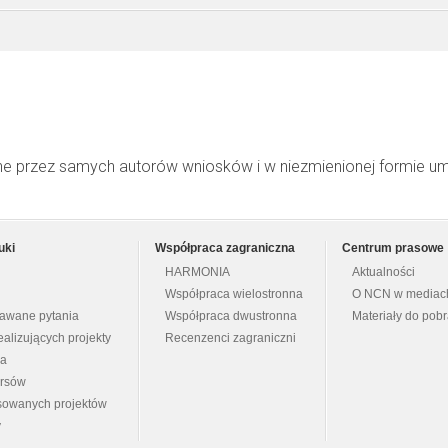
ne przez samych autorów wniosków i w niezmienionej formie u
uki
Współpraca zagraniczna
Centrum prasowe
HARMONIA
Aktualności
Współpraca wielostronna
O NCN w mediac
dawane pytania
Współpraca dwustronna
Materiały do pob
ealizujących projekty
Recenzenci zagraniczni
na
ursów
nsowanych projektów
y