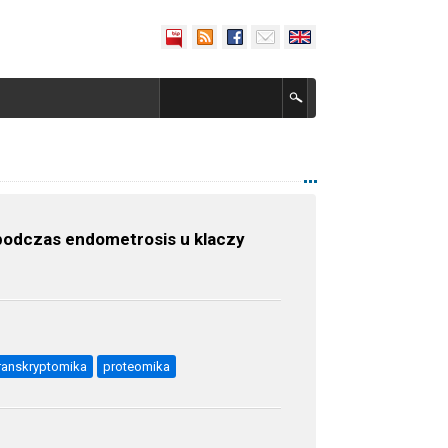
podczas endometrosis u klaczy
ranskryptomika
proteomika