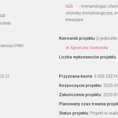
- Immunologia i choro
NZ6
choroby immunologiczne, im
ząt
inwazyjne
chniki
Kierownik projektu
(z jednostki 
Żywności PAN
dr Agnieszka Sadowska
Liczba wykonawców projektu
:
03-21
Przyznana kwota
: 3 569 232 P
Rozpoczęcie projektu
: 2025-0
Zakończenie projektu
: 2029-0
Planowany czas trwania proje
Status projektu
: Projekt w realiz