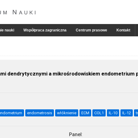
ie nauki
Współpraca zagraniczna
Centrum prasowe
Kontakt
ami dendrytycznymi a mikrośrodowiskiem endometrium 
endometrium
endometrosis
włóknienie
ECM
COL1
IL-10
IL-12
t
Panel
: