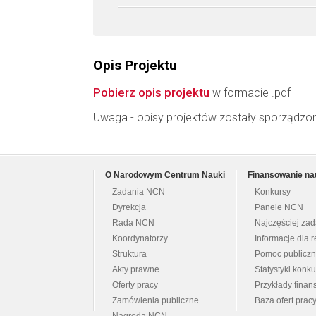
Opis Projektu
Pobierz opis projektu
w formacie .pdf
Uwaga - opisy projektów zostały sporządzo
O Narodowym Centrum Nauki
Finansowanie na
Zadania NCN
Konkursy
Dyrekcja
Panele NCN
Rada NCN
Najczęściej za
Koordynatorzy
Informacje dla r
Struktura
Pomoc publicz
Akty prawne
Statystyki konk
Oferty pracy
Przykłady fina
Zamówienia publiczne
Baza ofert prac