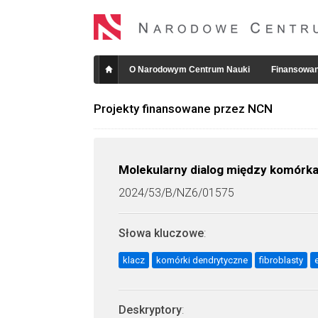
O Narodowym Centrum Nauki
Finansowan
Projekty finansowane przez NCN
Molekularny dialog między komórk
2024/53/B/NZ6/01575
Słowa kluczowe
:
klacz
komórki dendrytyczne
fibroblasty
Deskryptory
: