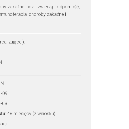
by zakaźne ludzi i zwierząt: odporność,
munoterapia, choroby zakaźne i
realizującej):
 4
LN
1-09
1-08
ktu
: 48 miesięcy (z wniosku)
acji