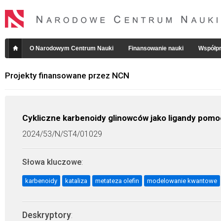
O Narodowym Centrum Nauki
Finansowanie nauki
Współpr
Projekty finansowane przez NCN
Cykliczne karbenoidy glinowców jako ligandy pomo
2024/53/N/ST4/01029
Słowa kluczowe
:
karbenoidy
kataliza
metateza olefin
modelowanie kwantowe
Deskryptory
: