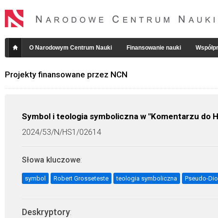
O Narodowym Centrum Nauki
Finansowanie nauki
Współpr
Projekty finansowane przez NCN
Symbol i teologia symboliczna w "Komentarzu do Hi
2024/53/N/HS1/02614
Słowa kluczowe
:
symbol
Robert Grosseteste
teologia symboliczna
Pseudo-Dio
Deskryptory
: