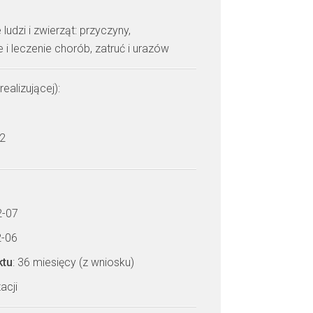
ludzi i zwierząt: przyczyny,
 leczenie chorób, zatruć i urazów
realizującej):
 2
2-07
2-06
ktu
: 36 miesięcy (z wniosku)
acji