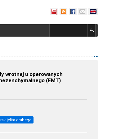
y wrotnej u operowanych
o-mezenchymalnego (EMT)
rak jelita grubego