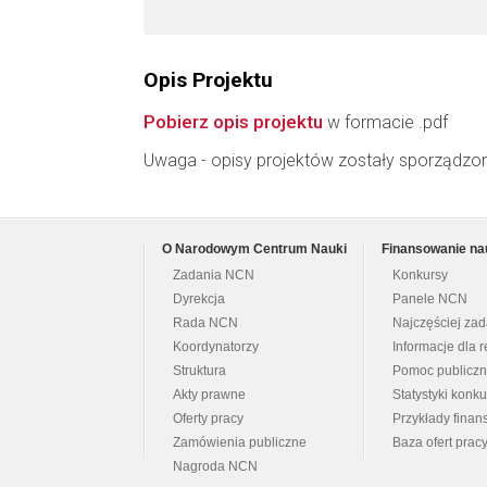
Opis Projektu
Pobierz opis projektu
w formacie .pdf
Uwaga - opisy projektów zostały sporządzo
O Narodowym Centrum Nauki
Finansowanie na
Zadania NCN
Konkursy
Dyrekcja
Panele NCN
Rada NCN
Najczęściej za
Koordynatorzy
Informacje dla r
Struktura
Pomoc publicz
Akty prawne
Statystyki konk
Oferty pracy
Przykłady fina
Zamówienia publiczne
Baza ofert prac
Nagroda NCN