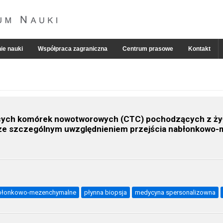
ie nauki
Współpraca zagraniczna
Centrum prasowe
Kontakt
cych komórek nowotworowych (CTC) pochodzących z żył
o, ze szczególnym uwzględnieniem przejścia nabłonkow
abłonkowo-mezenchymalne
płynna biopsja
medycyna spersonalizowna