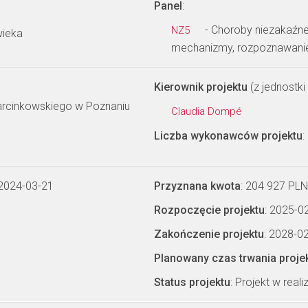
Panel
:
- Choroby niezakaźne 
NZ5
wieka
mechanizmy, rozpoznawanie i
Kierownik projektu
(z jednostki 
arcinkowskiego w Poznaniu
Claudia Dompé
Liczba wykonawców projektu
:
 2024-03-21
Przyznana kwota
: 204 927 PLN
Rozpoczęcie projektu
: 2025-0
Zakończenie projektu
: 2028-0
Planowany czas trwania proje
Status projektu
: Projekt w realiz