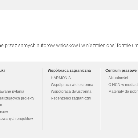
ne przez samych autorów wniosków i w niezmienionej formie u
uki
Współpraca zagraniczna
Centrum prasowe
HARMONIA
Aktualności
Współpraca wielostronna
O NCN w mediac
dawane pytania
Współpraca dwustronna
Materiały do pob
ealizujących projekty
Recenzenci zagraniczni
na
ursów
nsowanych projektów
y