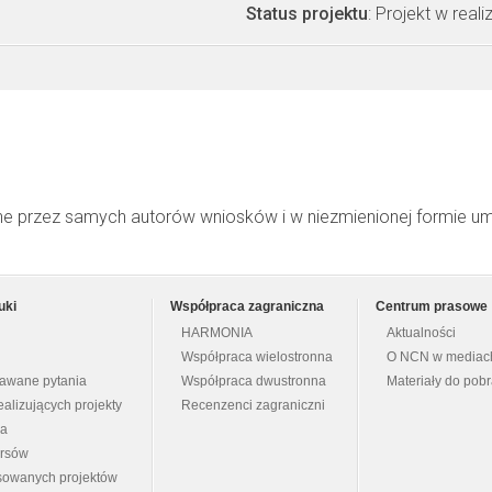
Status projektu
: Projekt w realiz
ne przez samych autorów wniosków i w niezmienionej formie u
uki
Współpraca zagraniczna
Centrum prasowe
HARMONIA
Aktualności
Współpraca wielostronna
O NCN w mediac
dawane pytania
Współpraca dwustronna
Materiały do pob
ealizujących projekty
Recenzenci zagraniczni
na
ursów
nsowanych projektów