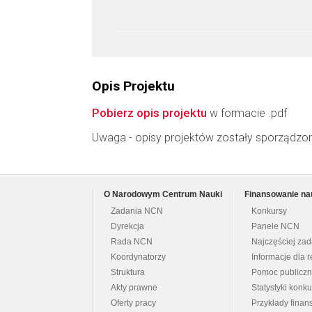
Opis Projektu
Pobierz opis projektu
w formacie .pdf
Uwaga - opisy projektów zostały sporządzo
O Narodowym Centrum Nauki
Finansowanie na
Zadania NCN
Konkursy
Dyrekcja
Panele NCN
Rada NCN
Najczęściej za
Koordynatorzy
Informacje dla r
Struktura
Pomoc publicz
Akty prawne
Statystyki konk
Oferty pracy
Przykłady fina