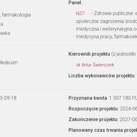
Panel
:
- Zdrowie publiczne: 
NZ7
, farmakologia
społeczne zagrożenia środow
ka
medyczna i weterynaryjna o
wieka
medycyna pracy, farmakoe
Kierownik projektu
(z jednostki 
 Medicum
dr Artur Świerczek
Liczba wykonawców projektu
:
3-09-18
Przyznana kwota
: 1 507 180 P
Rozpoczęcie projektu
: 2024-0
Zakończenie projektu
: 2027-0
Planowany czas trwania proje