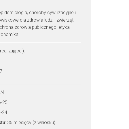
epidemiologia, choroby cywilizacyjne i
iskowe dla zdrowia ludzi i zwierząt,
chrona zdrowia publicznego, etyka,
konomika
realizującej):
 7
LN
6-25
6-24
ktu
: 36 miesięcy (z wniosku)