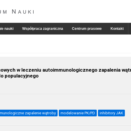
ie nauki
Współpraca zagraniczna
Centrum prasowe
Kontakt
owych w leczeniu autoimmunologicznego zapalenia wątr
do populacyjnego
munologiczne zapalenie wątroby
modelowanie PK/PD
inhibitory JAK