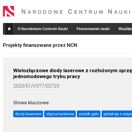
O Narodowym Centrum Nauki
Finansowanie nauki
Współpr
Projekty finansowane przez NCN
Wielozłączowe diody laserowe z rozłożonym sprzę
jednomodowego trybu pracy
2023/51/I/ST7/02723
Słowa kluczowe
:
diody laserowe
złącza tunelowe
azotek galu
epitaksja z wiąz