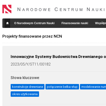
O Narodowym Centrum Nauki
Finansowanie nauki
Współpr
Projekty finansowane przez NCN
Innowacyjne Systemy Budownictwa Drewnianego o
2023/05/Y/ST11/00182
Słowa kluczowe
:
konstrukcje drewniane
połączenie belka-słup
modelowanie num
okres użytkowania