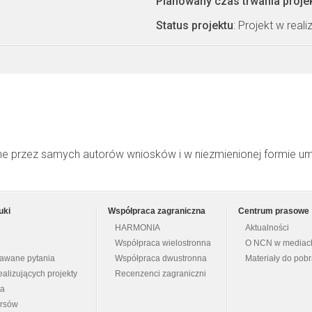
Planowany czas trwania proje
Status projektu
: Projekt w realiz
ne przez samych autorów wniosków i w niezmienionej formie u
uki
Współpraca zagraniczna
Centrum prasowe
HARMONIA
Aktualności
Współpraca wielostronna
O NCN w mediac
dawane pytania
Współpraca dwustronna
Materiały do pob
ealizujących projekty
Recenzenci zagraniczni
na
ursów