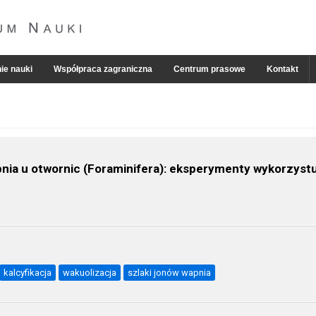
ie nauki
Współpraca zagraniczna
Centrum prasowe
Kontakt
pnia u otwornic (Foraminifera): eksperymenty wykorzyst
kalcyfikacja
wakuolizacja
szlaki jonów wapnia