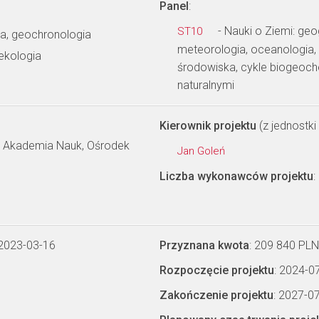
Panel
:
- Nauki o Ziemi: geo
ST10
ia, geochronologia
meteorologia, oceanologia, 
ekologia
środowiska, cykle biogeoc
naturalnymi
Kierownik projektu
(z jednostki 
ka Akademia Nauk, Ośrodek
Jan Goleń
Liczba wykonawców projektu
:
 2023-03-16
Przyznana kwota
: 209 840 PLN
Rozpoczęcie projektu
: 2024-0
Zakończenie projektu
: 2027-0