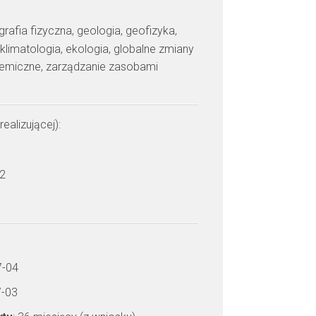
grafia fizyczna, geologia, geofizyka,
klimatologia, ekologia, globalne zmiany
hemiczne, zarządzanie zasobami
realizującej):
 2
7-04
7-03