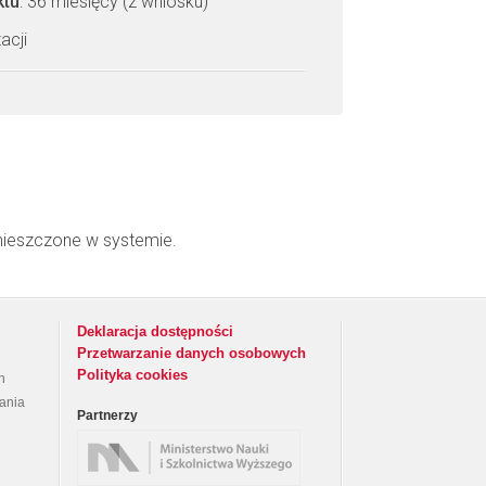
ktu
: 36 miesięcy (z wniosku)
acji
mieszczone w systemie.
Deklaracja dostępności
Przetwarzanie danych osobowych
Polityka cookies
h
rania
Partnerzy