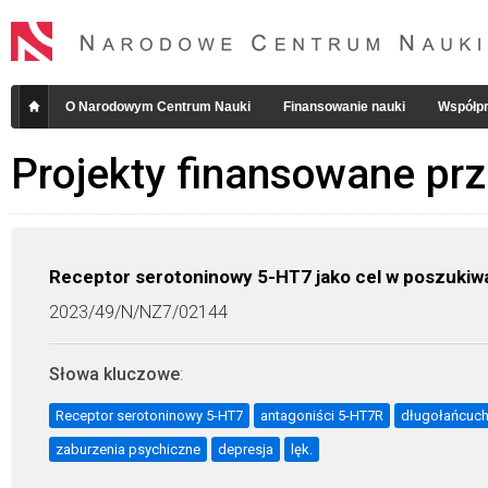
O Narodowym Centrum Nauki
Finansowanie nauki
Współpr
Projekty finansowane pr
Receptor serotoninowy 5-HT7 jako cel w poszukiw
2023/49/N/NZ7/02144
Słowa kluczowe
:
Receptor serotoninowy 5-HT7
antagoniści 5-HT7R
długołańcuch
zaburzenia psychiczne
depresja
lęk.