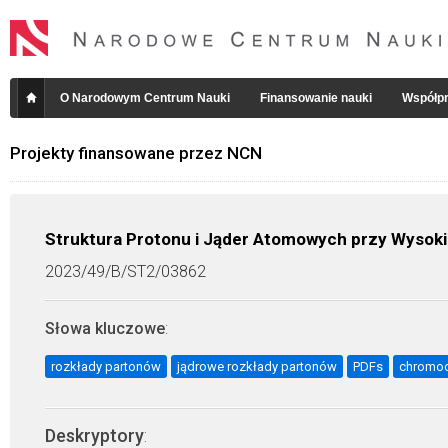
O Narodowym Centrum Nauki
Finansowanie nauki
Współpr
Projekty finansowane przez NCN
Struktura Protonu i Jąder Atomowych przy Wysok
2023/49/B/ST2/03862
Słowa kluczowe
:
rozkłady partonów
jądrowe rozkłady partonów
PDFs
chromo
Deskryptory
: