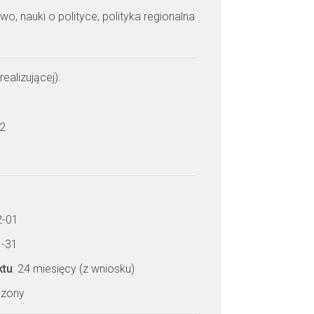
wo, nauki o polityce, polityka regionalna
realizującej):
 2
2-01
1-31
ktu
: 24 miesięcy (z wniosku)
czony