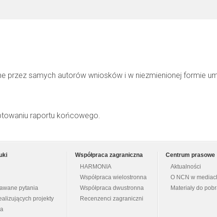
ne przez samych autorów wniosków i w niezmienionej formie u
ptowaniu raportu końcowego.
uki
Współpraca zagraniczna
Centrum prasowe
HARMONIA
Aktualności
Współpraca wielostronna
O NCN w mediac
dawane pytania
Współpraca dwustronna
Materiały do pob
ealizujących projekty
Recenzenci zagraniczni
na