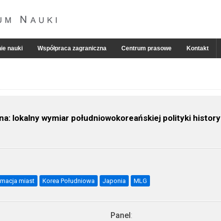
ie nauki
Współpraca zagraniczna
Centrum prasowe
Kontakt
a: lokalny wymiar południowokoreańskiej polityki histor
macja miast
Korea Południowa
Japonia
MLG
Panel
: