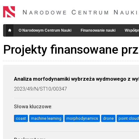
O Narodowym Centrum Nauki
Finansowanie nauki
Współpr
Projekty finansowane pr
Analiza morfodynamiki wybrzeża wydmowego z w
2023/49/N/ST10/00347
Słowa kluczowe
:
coast
machine learning
morphodynamics
drone
point cloud