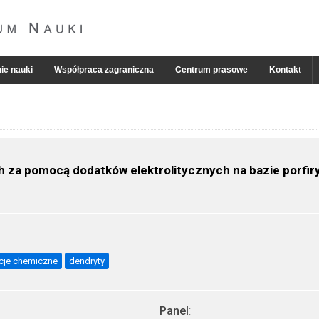
ie nauki
Współpraca zagraniczna
Centrum prasowe
Kontakt
h za pomocą dodatków elektrolitycznych na bazie porfir
cje chemiczne
dendryty
Panel
: