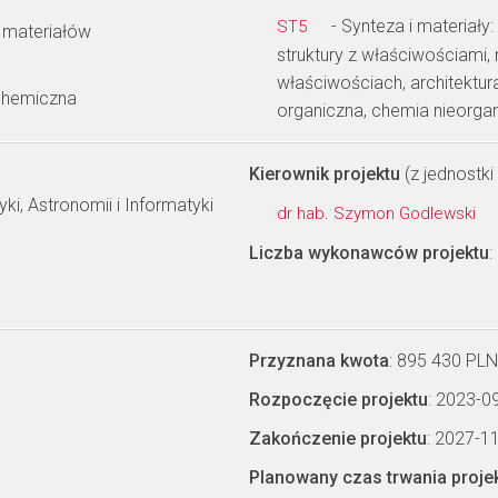
- Synteza i materiały
ST5
 materiałów
struktury z właściwościami
właściwościach, architektu
 chemiczna
organiczna, chemia nieorga
Kierownik projektu
(z jednostki 
yki, Astronomii i Informatyki
dr hab. Szymon Godlewski
Liczba wykonawców projektu
:
Przyznana kwota
: 895 430 PLN
Rozpoczęcie projektu
: 2023-0
Zakończenie projektu
: 2027-1
Planowany czas trwania proje