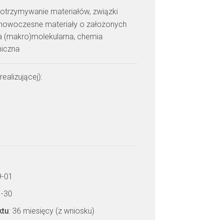
: otrzymywanie materiałów, związki
, nowoczesne materiały o założonych
ra (makro)molekularna, chemia
niczna
realizującej):
9-01
1-30
ktu
: 36 miesięcy (z wniosku)