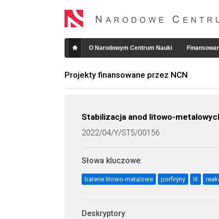
O Narodowym Centrum Nauki
Finansowan
Projekty finansowane przez NCN
Stabilizacja anod litowo-metalowyc
2022/04/Y/ST5/00156
Słowa kluczowe
:
baterie litowo-metalowe
porfiryny
lit
reak
Deskryptory
: