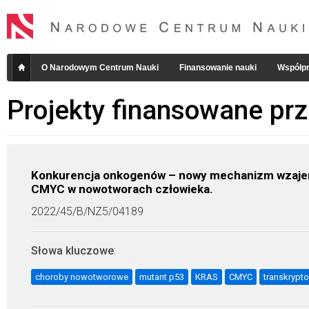
O Narodowym Centrum Nauki
Finansowanie nauki
Współpr
Projekty finansowane pr
Konkurencja onkogenów – nowy mechanizm wzaje
CMYC w nowotworach człowieka.
2022/45/B/NZ5/04189
Słowa kluczowe
:
choroby nowotworowe
mutant p53
KRAS
CMYC
transkrypt