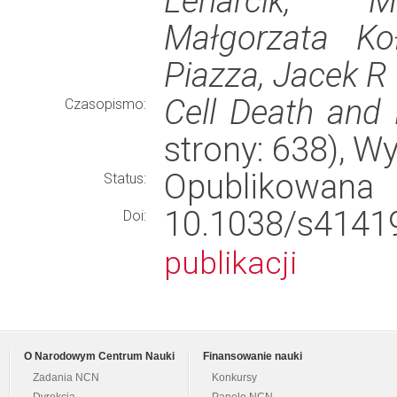
Lenarcik, M
Małgorzata Koł
Piazza, Jacek R
Cell Death and
Czasopismo:
strony: 638), 
Opublikowana
Status:
10.1038/s41
Doi:
publikacji
O Narodowym Centrum Nauki
Finansowanie nauki
Zadania NCN
Konkursy