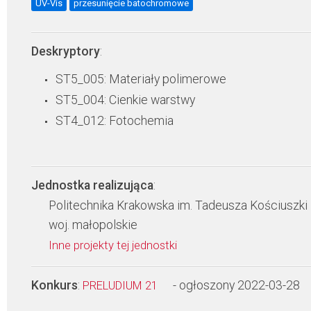
UV-Vis
przesunięcie batochromowe
Deskryptory
:
ST5_005: Materiały polimerowe
ST5_004: Cienkie warstwy
ST4_012: Fotochemia
Jednostka realizująca
:
Politechnika Krakowska im. Tadeusza Kościuszki
woj. małopolskie
Inne projekty tej jednostki
Konkurs
:
- ogłoszony 2022-03-28
PRELUDIUM 21