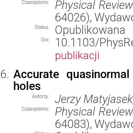
Physical Revie
Czasopismo:
64026), Wydaw
Opublikowana
Status:
10.1103/Phy
Doi:
publikacji
Accurate quasinormal
holes
Jerzy Matyjasek
Autorzy:
Physical Revie
Czasopismo:
64083), Wydaw