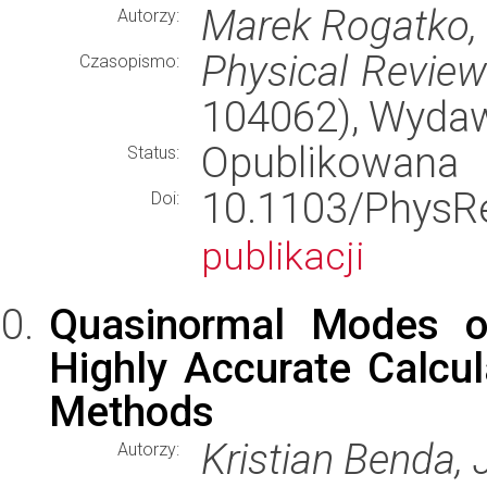
Marek Rogatko, 
Autorzy:
Physical Revie
Czasopismo:
104062), Wyda
Opublikowana
Status:
10.1103/Phy
Doi:
publikacji
Quasinormal Modes of
Highly Accurate Calcu
Methods
Kristian Benda,
Autorzy: