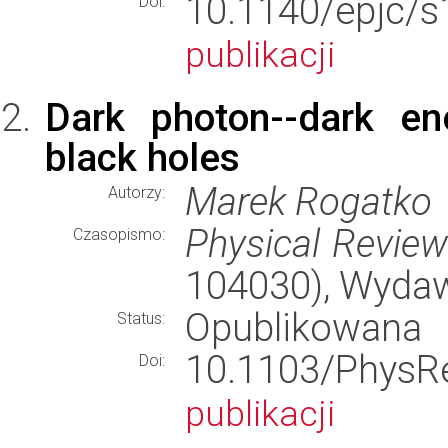
10.1140/epjc/
Doi:
publikacji
Dark photon--dark en
black holes
Marek Rogatko
Autorzy:
Physical Revie
Czasopismo:
104030), Wyda
Opublikowana
Status:
10.1103/Phy
Doi:
publikacji