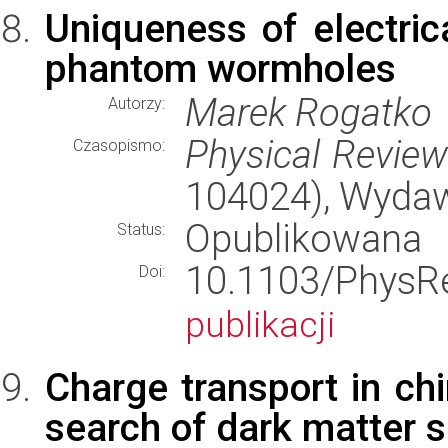
Uniqueness of electric
phantom wormholes
Marek Rogatko
Autorzy:
Physical Revie
Czasopismo:
104024), Wyda
Opublikowana
Status:
10.1103/Phy
Doi:
publikacji
Charge transport in chi
search of dark matter s