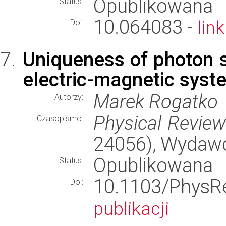
Opublikowana
Status:
10.064083 -
lin
Doi:
Uniqueness of photon 
electric-magnetic syst
Marek Rogatko
Autorzy:
Physical Revie
Czasopismo:
24056), Wydaw
Opublikowana
Status:
10.1103/Phy
Doi:
publikacji