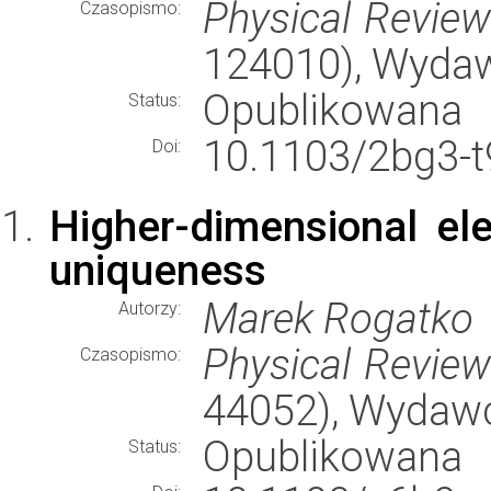
Physical Revie
Czasopismo:
124010), Wyda
Opublikowana
Status:
10.1103/2bg3-t
Doi:
Higher-dimensional el
uniqueness
Marek Rogatko
Autorzy:
Physical Revie
Czasopismo:
44052), Wydaw
Opublikowana
Status: