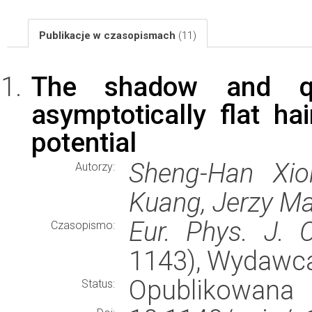
Publikacje w czasopismach
(11)
The shadow and q
asymptotically flat ha
potential
Sheng-Han Xio
Autorzy:
Kuang, Jerzy Ma
Eur. Phys. J. 
Czasopismo:
1143), Wydawc
Opublikowana
Status: