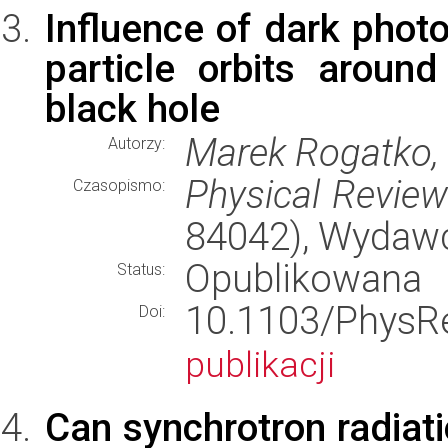
Influence of dark pho
particle orbits around
black hole
Marek Rogatko,
Autorzy:
Physical Revie
Czasopismo:
84042), Wydaw
Opublikowana
Status:
10.1103/Phy
Doi:
publikacji
Can synchrotron radiati