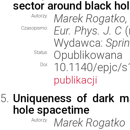
sector around black ho
Marek Rogatko,
Autorzy:
Eur. Phys. J. C
(
Czasopismo:
Wydawca:
Spri
Opublikowana
Status:
10.1140/epjc/
Doi:
publikacji
Uniqueness of dark ma
hole spacetime
Marek Rogatko
Autorzy: