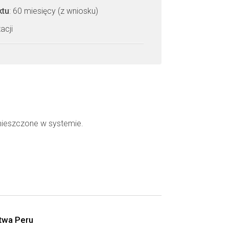
ktu
: 60 miesięcy (z wniosku)
acji
mieszczone w systemie.
stwa Peru