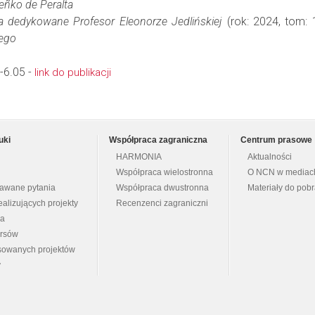
eñko de Peralta
dia dedykowane Profesor Eleonorze Jedlińskiej
(rok: 2024, tom: 
iego
-6.05 -
link do publikacji
uki
Współpraca zagraniczna
Centrum prasowe
HARMONIA
Aktualności
Współpraca wielostronna
O NCN w mediac
dawane pytania
Współpraca dwustronna
Materiały do pob
ealizujących projekty
Recenzenci zagraniczni
na
ursów
nsowanych projektów
y