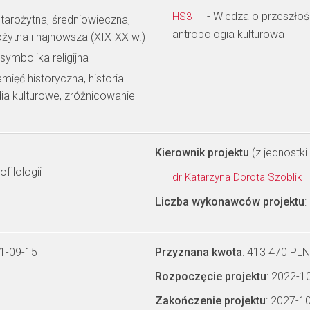
- Wiedza o przeszłości
HS3
tarożytna, średniowieczna,
antropologia kulturowa
żytna i najnowsza (XIX-XX w.)
 symbolika religijna
amięć historyczna, historia
udia kulturowe, zróżnicowanie
Kierownik projektu
(z jednostki 
filologii
dr Katarzyna Dorota Szoblik
Liczba wykonawców projektu
:
1-09-15
Przyznana kwota
: 413 470 PLN
Rozpoczęcie projektu
: 2022-1
Zakończenie projektu
: 2027-1