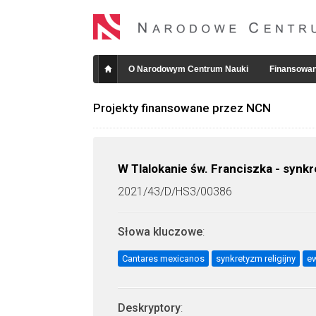
O Narodowym Centrum Nauki
Finansowan
Projekty finansowane przez NCN
W Tlalokanie św. Franciszka - synk
2021/43/D/HS3/00386
Słowa kluczowe
:
Cantares mexicanos
synkretyzm religijny
ew
Deskryptory
: