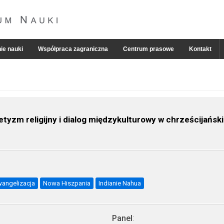
ie nauki
Współpraca zagraniczna
Centrum prasowe
Kontakt
retyzm religijny i dialog międzykulturowy w chrześcijańs
angelizacja
Nowa Hiszpania
Indianie Nahua
Panel
: