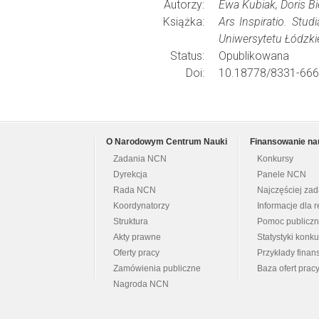
Autorzy:
Ewa Kubiak, Doris Bi
Książka:
Ars Inspiratio. Stu
Uniwersytetu Łódzk
Status:
Opublikowana
Doi:
10.18778/8331-666
O Narodowym Centrum Nauki
Finansowanie na
Zadania NCN
Konkursy
Dyrekcja
Panele NCN
Rada NCN
Najczęściej za
Koordynatorzy
Informacje dla r
Struktura
Pomoc publicz
Akty prawne
Statystyki konk
Oferty pracy
Przykłady fina
Zamówienia publiczne
Baza ofert prac
Nagroda NCN