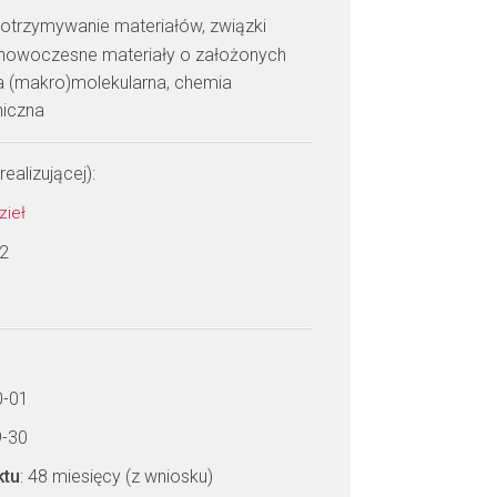
: otrzymywanie materiałów, związki
, nowoczesne materiały o założonych
ra (makro)molekularna, chemia
niczna
realizującej):
zieł
 2
0-01
9-30
ktu
: 48 miesięcy (z wniosku)