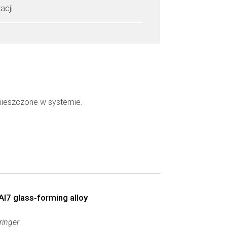
acji
mieszczone w systemie.
Al7 glass‑forming alloy
ringer