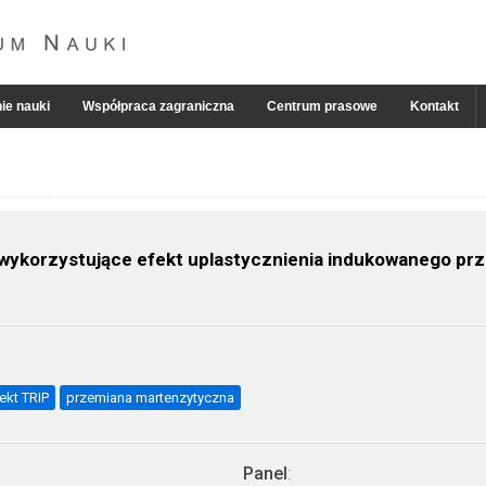
ie nauki
Współpraca zagraniczna
Centrum prasowe
Kontakt
wykorzystujące efekt uplastycznienia indukowanego p
ekt TRIP
przemiana martenzytyczna
Panel
: