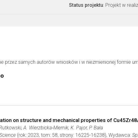
Status projektu
: Projekt w realiz
ne przez samych autorów wniosków i w niezmienionej formie u
go
fication on structure and mechanical properties of Cu45Zr48
. Rutkowski, A. Wierzbicka‑Miernik, K. Pajor, P. Bała
 Science
(rok: 2023, tom: 58, strony: 16225-16238), Wydawca:
Sp