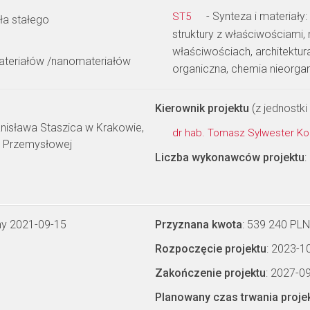
- Synteza i materiały
ST5
ała stałego
struktury z właściwościami
właściwościach, architektu
teriałów /nanomateriałów
organiczna, chemia nieorga
Kierownik projektu
(z jednostki 
nisława Staszica w Krakowie,
dr hab. Tomasz Sylwester Ko
yki Przemysłowej
Liczba wykonawców projektu
:
ny 2021-09-15
Przyznana kwota
: 539 240 PLN
Rozpoczęcie projektu
: 2023-1
Zakończenie projektu
: 2027-0
Planowany czas trwania proje