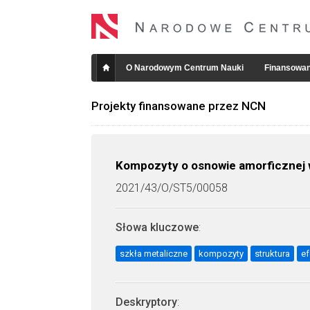
O Narodowym Centrum Nauki
Finansowan
Projekty finansowane przez NCN
Kompozyty o osnowie amorficznej 
2021/43/O/ST5/00058
Słowa kluczowe
:
szkła metaliczne
kompozyty
struktura
ef
Deskryptory
: