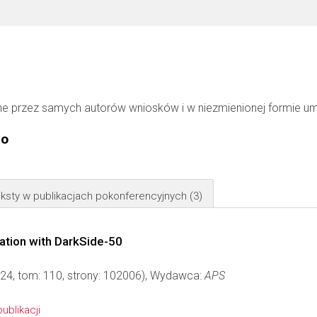
ne przez samych autorów wniosków i w niezmienionej formie u
go
ksty w publikacjach pokonferencyjnych
(3)
ation with DarkSide-50
024, tom: 110, strony: 102006), Wydawca:
APS
publikacji