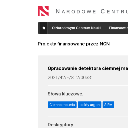
O Narodowym Centrum Nauki
Finansowan
Projekty finansowane przez NCN
Opracowanie detektora ciemnej mat
2021/42/E/ST2/00331
Słowa kluczowe
:
Ciemna materia
ciekły argon
SiPM
Deskryptory
: