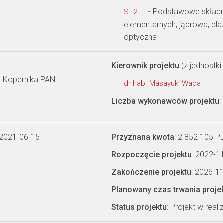
- Podstawowe składnik
ST2
elementarnych, jądrowa, pl
optyczna
Kierownik projektu
(z jednostki 
a Kopernika PAN
dr hab. Masayuki Wada
Liczba wykonawców projektu
:
 2021-06-15
Przyznana kwota
: 2 852 105 P
Rozpoczęcie projektu
: 2022-1
Zakończenie projektu
: 2026-1
Planowany czas trwania proje
Status projektu
: Projekt w realiz