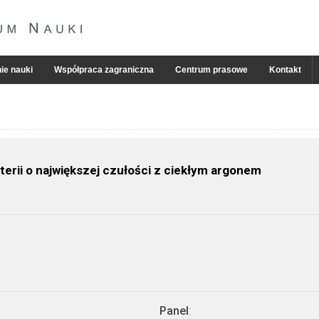
ie nauki
Współpraca zagraniczna
Centrum prasowe
Kontakt
erii o największej czułości z ciekłym argonem
Panel
: