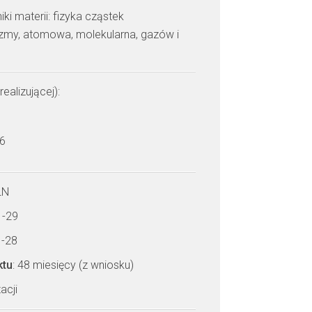
i materii: fizyka cząstek
azmy, atomowa, molekularna, gazów i
realizującej):
 6
LN
1-29
1-28
ktu
: 48 miesięcy (z wniosku)
acji