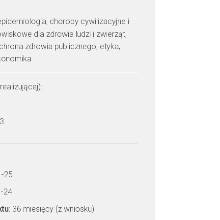
epidemiologia, choroby cywilizacyjne i
iskowe dla zdrowia ludzi i zwierząt,
chrona zdrowia publicznego, etyka,
konomika
realizującej):
 3
1-25
1-24
ktu
: 36 miesięcy (z wniosku)