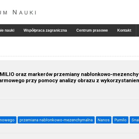
ie nauki
Współpraca zagraniczna
Centrum prasowe
Kontakt
 PUMILIO oraz markerów przemiany nabłonkowo-mezench
rmowego przy pomocy analizy obrazu z wykorzystani
rmowego
przemiana nabłonkowo-mezenchymalna
Nanos
Pumilo
Snai