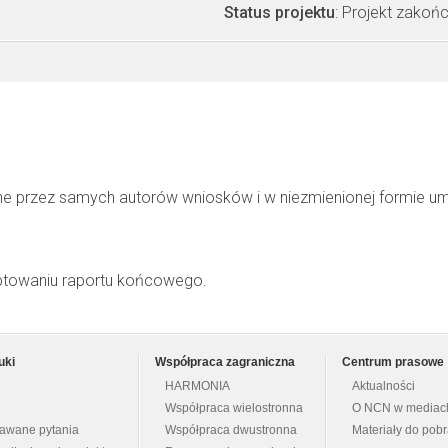
Status projektu
: Projekt zakoń
ne przez samych autorów wniosków i w niezmienionej formie u
ptowaniu raportu końcowego.
uki
Współpraca zagraniczna
Centrum prasowe
HARMONIA
Aktualności
Współpraca wielostronna
O NCN w mediac
dawane pytania
Współpraca dwustronna
Materiały do pob