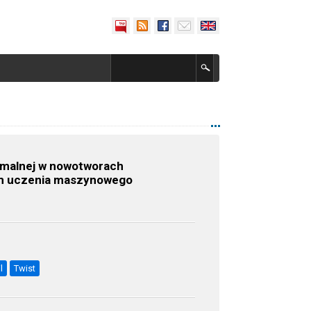
ymalnej w nowotworach
em uczenia maszynowego
l
Twist