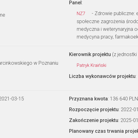
Panel
:
- Zdrowie publiczne: 
NZ7
wne
społeczne zagrożenia środow
medyczna i weterynaryjna o
medycyna pracy, farmakoe
Kierownik projektu
(z jednostki 
arcinkowskiego w Poznaniu
Patryk Kraiński
Liczba wykonawców projektu
:
 2021-03-15
Przyznana kwota
: 136 640 PLN
Rozpoczęcie projektu
: 2022-0
Zakończenie projektu
: 2025-0
Planowany czas trwania proje