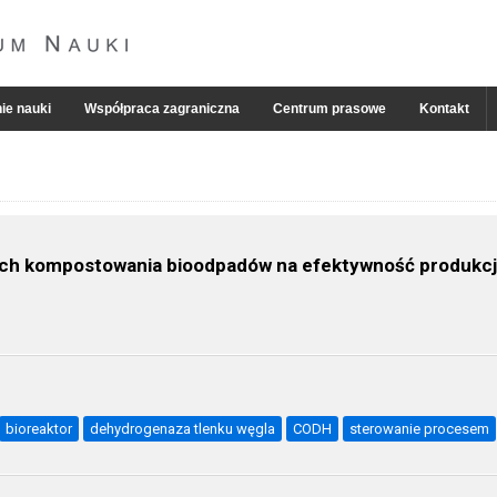
ie nauki
Współpraca zagraniczna
Centrum prasowe
Kontakt
h kompostowania bioodpadów na efektywność produkcji 
bioreaktor
dehydrogenaza tlenku węgla
CODH
sterowanie procesem