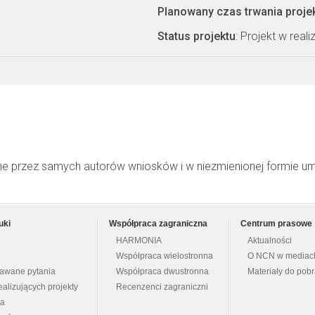
Planowany czas trwania proje
Status projektu
: Projekt w realiz
ne przez samych autorów wniosków i w niezmienionej formie u
uki
Współpraca zagraniczna
Centrum prasowe
HARMONIA
Aktualności
Współpraca wielostronna
O NCN w mediac
dawane pytania
Współpraca dwustronna
Materiały do pob
ealizujących projekty
Recenzenci zagraniczni
na