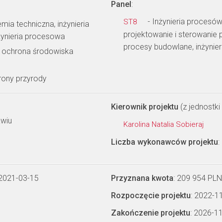
Panel
:
- Inżynieria procesów
ST8
mia techniczna, inżynieria
projektowanie i sterowanie p
nżynieria procesowa
procesy budowlane, inżynie
i ochrona środowiska
ony przyrody
Kierownik projektu
(z jednostki 
awiu
Karolina Natalia Sobieraj
Liczba wykonawców projektu
:
 2021-03-15
Przyznana kwota
: 209 954 PLN
Rozpoczęcie projektu
: 2022-1
Zakończenie projektu
: 2026-1