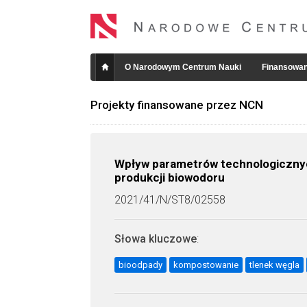
O Narodowym Centrum Nauki
Finansowan
Projekty finansowane przez NCN
Wpływ parametrów technologicznyc
produkcji biowodoru
2021/41/N/ST8/02558
Słowa kluczowe
:
bioodpady
kompostowanie
tlenek węgla