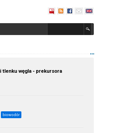
tlenku węgla - prekursora
biowodór