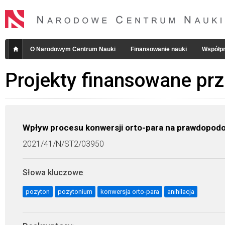
O Narodowym Centrum Nauki
Finansowanie nauki
Współpr
Projekty finansowane pr
Wpływ procesu konwersji orto-para na prawdopodo
2021/41/N/ST2/03950
Słowa kluczowe
:
pozyton
pozytonium
konwersja orto-para
anihilacja