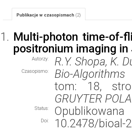
Publikacje w czasopismach
(2)
Multi-photon time-of-f
positronium imaging in
R.Y. Shopa, K. D
Autorzy:
Bio-Algorithm
Czasopismo:
tom: 18, str
GRUYTER POL
Opublikowana
Status:
10.2478/bioal-
Doi: