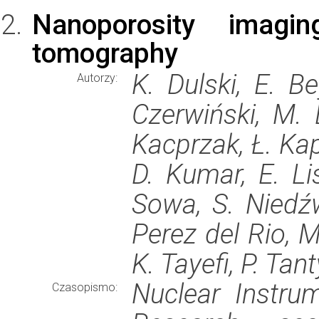
Nanoporosity imagin
tomography
K. Dulski, E. B
Autorzy:
Czerwiński, M. 
Kacprzak, Ł. Kapł
D. Kumar, E. Li
Sowa, S. Niedźw
Perez del Rio, M
K. Tayefi, P. Tan
Nuclear Instru
Czasopismo: