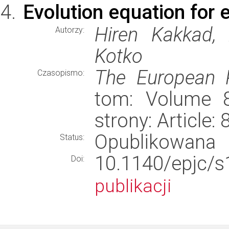
Evolution equation for 
Hiren Kakkad, 
Autorzy:
Kotko
The European P
Czasopismo:
tom: Volume 8
strony: Article
Opublikowana
Status:
10.1140/epjc/
Doi:
publikacji