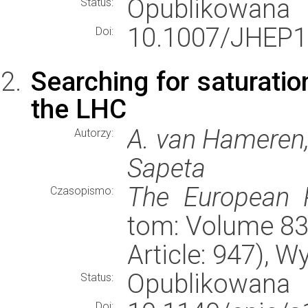
Opublikowana
Status:
10.1007/JHEP1
Doi:
Searching for saturatio
the LHC
A. van Hameren, 
Autorzy:
Sapeta
The European P
Czasopismo:
tom: Volume 83,
Article: 947), 
Opublikowana
Status:
Doi: