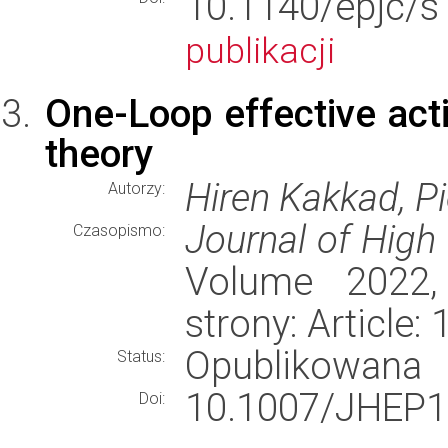
10.1140/epjc/
publikacji
One-Loop effective ac
theory
Hiren Kakkad, Pi
Autorzy:
Journal of High
Czasopismo:
Volume 2022,
strony: Article
Opublikowana
Status:
10.1007/JHEP1
Doi: