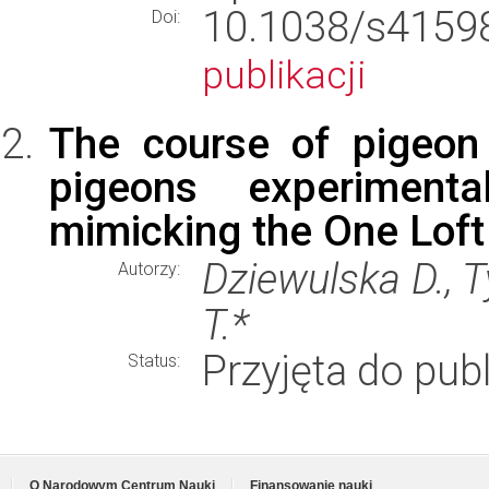
10.1038/s41
Doi:
publikacji
The course of pigeon 
pigeons experimenta
mimicking the One Loft
Dziewulska D., T
Autorzy:
T.*
Przyjęta do publ
Status:
O Narodowym Centrum Nauki
Finansowanie nauki