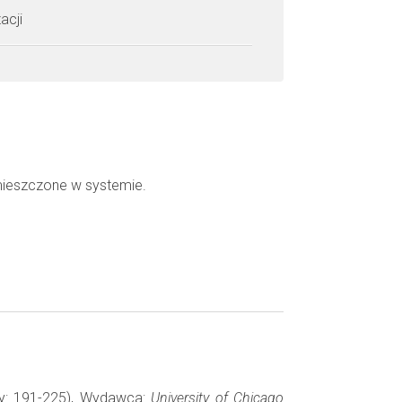
acji
mieszczone w systemie.
ny: 191-225), Wydawca:
University of Chicago