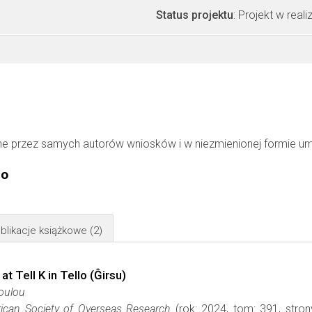
Status projektu
: Projekt w realiz
ne przez samych autorów wniosków i w niezmienionej formie u
go
blikacje książkowe
(2)
t Tell K in Tello (Ĝirsu)
oulou
rican Society of Overseas Research
(rok: 2024, tom: 391, stro