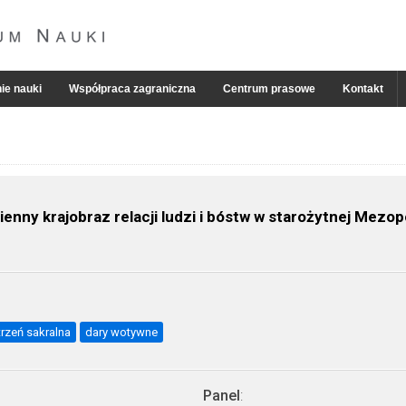
ie nauki
Współpraca zagraniczna
Centrum prasowe
Kontakt
enny krajobraz relacji ludzi i bóstw w starożytnej Mezop
rzeń sakralna
dary wotywne
Panel
: