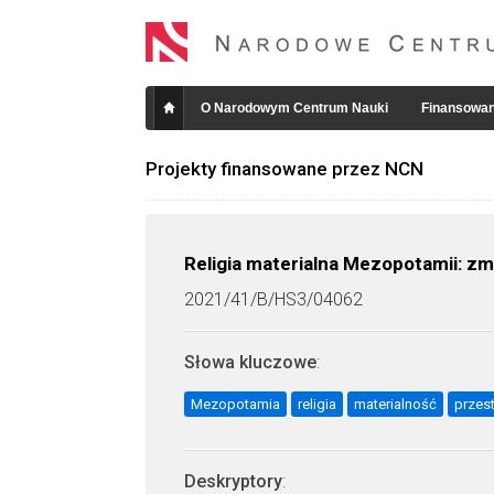
O Narodowym Centrum Nauki
Finansowan
Projekty finansowane przez NCN
Religia materialna Mezopotamii: zmi
2021/41/B/HS3/04062
Słowa kluczowe
:
Mezopotamia
religia
materialność
przest
Deskryptory
: