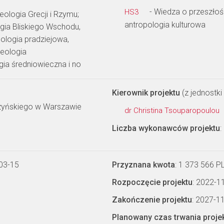
- Wiedza o przeszłości
HS3
ologia Grecji i Rzymu;
antropologia kulturowa
ogia Bliskiego Wschodu,
ologia pradziejowa,
heologia
ia średniowieczna i no
Kierownik projektu
(z jednostki 
szyńskiego w Warszawie
dr Christina Tsouparopoulou
Liczba wykonawców projektu
:
03-15
Przyznana kwota
: 1 373 566 P
Rozpoczęcie projektu
: 2022-1
Zakończenie projektu
: 2027-1
Planowany czas trwania proje