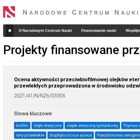
O Narodowym Centrum Nauki
Finansowanie nauki
Współpr
Projekty finansowane pr
Ocena aktywności przeciwbiofilmowej olejków ete
przewlekłych przeprowadzona w środowisku odzwie
2021/41/N/NZ6/03305
Słowa kluczowe
:
biofilm
olejki eteryczne
olejek eteryczny tymiankowy
Thymus vu
rany przewlekłe
Staphylococcus aureus
Pseudomonas aerugin