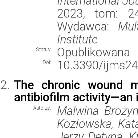
International Jo
2023, tom: 24,
Wydawca:
Mul
Institute
Opublikowana
Status:
10.3390/ijms2
Doi:
The chronic wound mi
antibiofilm activity—an 
Malwina Brożyn
Autorzy:
Kozłowska, Kata
Jerzy Detyna, 