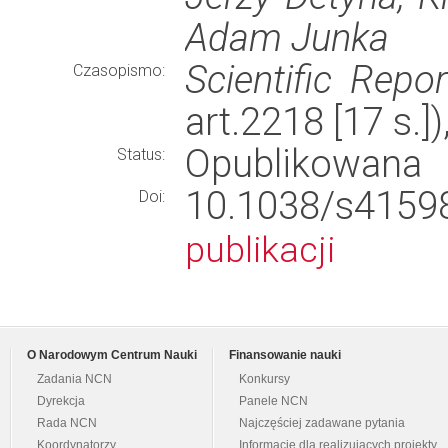
Adam Junka
Scientific Repor
Czasopismo:
art.2218 [17 s.
Opublikowana
Status:
10.1038/s41
Doi:
publikacji
O Narodowym Centrum Nauki
Finansowanie nauki
Zadania NCN
Konkursy
Dyrekcja
Panele NCN
Rada NCN
Najczęściej zadawane pytania
Koordynatorzy
Informacje dla realizujących projekty