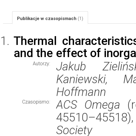
Publikacje w czasopismach
(1)
Thermal characteristi
and the effect of inorga
Jakub Zieliń
Autorzy:
Kaniewski, M
Hoffmann
ACS Omega
(r
Czasopismo:
45510–45518)
Society