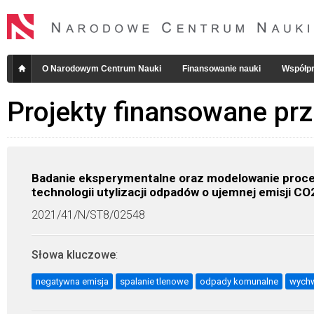
O Narodowym Centrum Nauki
Finansowanie nauki
Współpr
Projekty finansowane pr
Badanie eksperymentalne oraz modelowanie proce
technologii utylizacji odpadów o ujemnej emisji CO
2021/41/N/ST8/02548
Słowa kluczowe
:
negatywna emisja
spalanie tlenowe
odpady komunalne
wychw