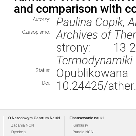
and comparison with c
Paulina Copik, A
Autorzy:
Archives of Th
Czasopismo:
strony: 13
Termodynamiki
Opublikowana
Status:
10.24425/ather
Doi:
O Narodowym Centrum Nauki
Finansowanie nauki
Zadania NCN
Konkursy
Dyrekcja
Panele NCN