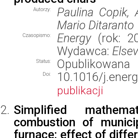
Paulina Copik, 
Autorzy:
Mario Ditaranto
Energy
(rok: 20
Czasopismo:
Wydawca:
Elsev
Opublikowana
Status:
10.1016/j.en
Doi:
publikacji
Simplified mathem
combustion of munici
furnace: effect of diffe