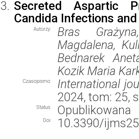
Secreted Aspartic P
Candida Infections and
Bras Grażyna
Autorzy:
Magdalena, Kul
Bednarek Aneta
Kozik Maria Kar
International jo
Czasopismo:
2024, tom: 25, 
Opublikowana
Status:
10.3390/ijms2
Doi: