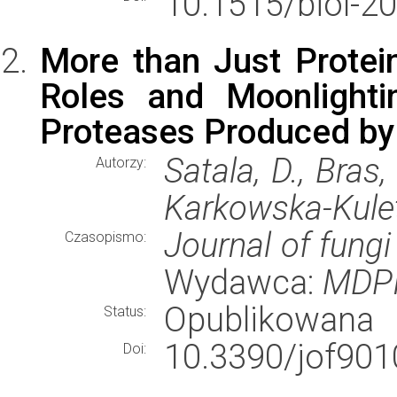
10.1515/biol-2
More than Just Protei
Roles and Moonlightin
Proteases Produced by
Satala, D., Bras,
Autorzy:
Karkowska-Kulet
Journal of fungi
Czasopismo:
Wydawca:
MDP
Opublikowana
Status:
10.3390/jof901
Doi: