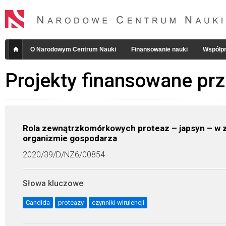
O Narodowym Centrum Nauki
Finansowanie nauki
Współpr
Projekty finansowane pr
Rola zewnątrzkomórkowych proteaz – japsyn – w z
organizmie gospodarza
2020/39/D/NZ6/00854
Słowa kluczowe
:
Candida
proteazy
czynniki wirulencji