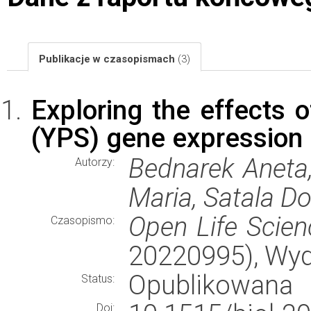
Publikacje w czasopismach
(3)
Exploring the effects o
(YPS) gene expression
Bednarek Aneta,
Autorzy:
Maria, Satala D
Open Life Scien
Czasopismo:
20220995), Wy
Opublikowana
Status:
Doi: