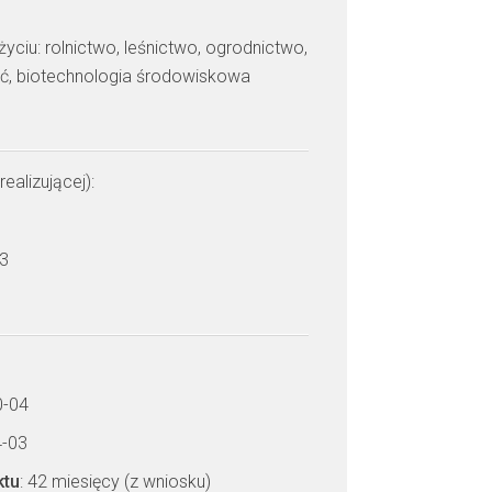
yciu: rolnictwo, leśnictwo, ogrodnictwo,
ść, biotechnologia środowiskowa
realizującej):
 3
0-04
4-03
ktu
: 42 miesięcy (z wniosku)