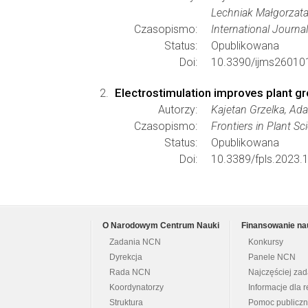
Lechniak Małgorzata
Czasopismo:
International Journa
Status:
Opublikowana
Doi:
10.3390/ijms26010
Electrostimulation improves plant gr
Autorzy:
Kajetan Grzelka, Ad
Czasopismo:
Frontiers in Plant Sc
Status:
Opublikowana
Doi:
10.3389/fpls.2023.
O Narodowym Centrum Nauki
Finansowanie na
Zadania NCN
Konkursy
Dyrekcja
Panele NCN
Rada NCN
Najczęściej za
Koordynatorzy
Informacje dla r
Struktura
Pomoc publicz