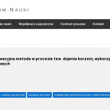
ie nauki
Współpraca zagraniczna
Centrum prasowe
Kontakt
owacyjna metoda w procesie tzw. dojenia korzeni, wykorzy
owych
rośliny lecznicze
dojenie korzeni
metabolity wtórne korzeni roślin leczni