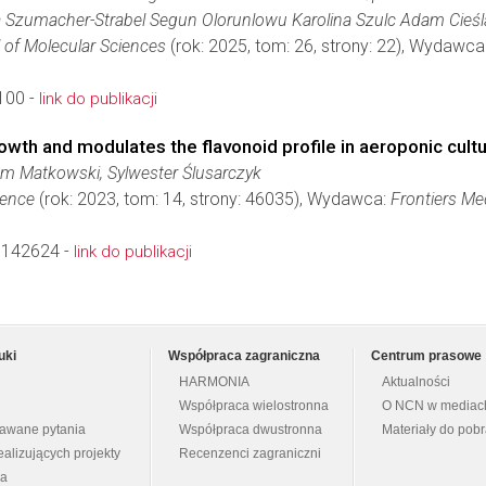
 Szumacher-Strabel Segun Olorunlowu Karolina Szulc Adam Cieśl
l of Molecular Sciences
(rok: 2025, tom: 26, strony: 22), Wydawca
100 -
link do publikacji
owth and modulates the flavonoid profile in aeroponic cultu
am Matkowski, Sylwester Ślusarczyk
ience
(rok: 2023, tom: 14, strony: 46035), Wydawca:
Frontiers Me
1142624 -
link do publikacji
uki
Współpraca zagraniczna
Centrum prasowe
HARMONIA
Aktualności
Współpraca wielostronna
O NCN w mediac
dawane pytania
Współpraca dwustronna
Materiały do pob
ealizujących projekty
Recenzenci zagraniczni
na