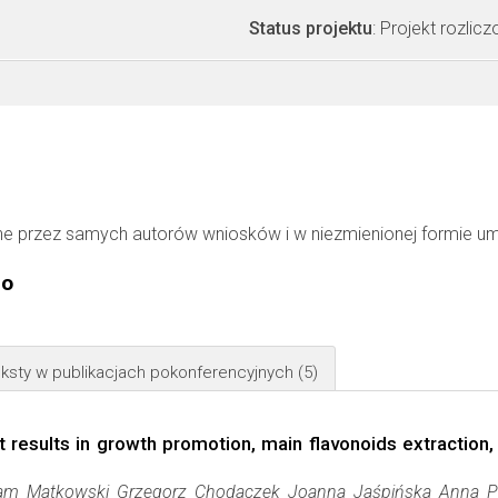
Status projektu
: Projekt rozlic
ne przez samych autorów wniosków i w niezmienionej formie u
go
ksty w publikacjach pokonferencyjnych
(5)
t results in growth promotion, main flavonoids extraction
dam Matkowski Grzegorz Chodaczek Joanna Jaśpińska Anna Pa