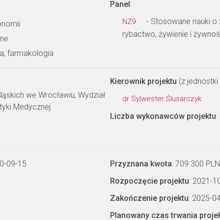
Panel
:
- Stosowane nauki o ż
NZ9
nomii
rybactwo, żywienie i żywno
wne
a, farmakologia
Kierownik projektu
(z jednostki 
ląskich we Wrocławiu, Wydział
dr Sylwester Ślusarczyk
tyki Medycznej
Liczba wykonawców projektu
:
0-09-15
Przyznana kwota
: 709 300 PLN
Rozpoczęcie projektu
: 2021-1
Zakończenie projektu
: 2025-0
Planowany czas trwania proje