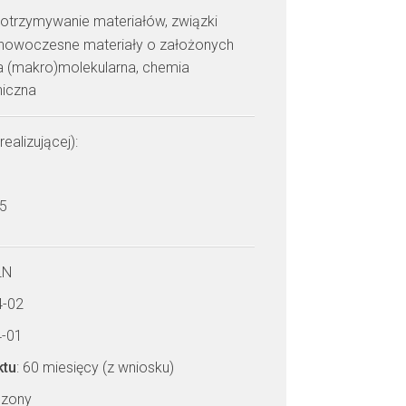
: otrzymywanie materiałów, związki
, nowoczesne materiały o założonych
ra (makro)molekularna, chemia
niczna
realizującej):
 5
LN
4-02
4-01
ktu
: 60 miesięcy (z wniosku)
czony