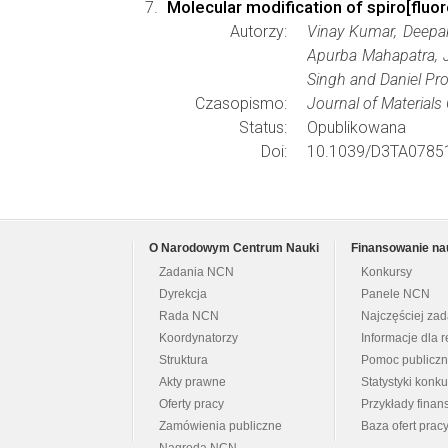
Molecular modification of spiro[fluo
Autorzy:
Vinay Kumar, Deepa
Apurba Mahapatra, J
Singh and Daniel Pr
Czasopismo:
Journal of Materials
Status:
Opublikowana
Doi:
10.1039/D3TA0785
O Narodowym Centrum Nauki
Finansowanie na
Zadania NCN
Konkursy
Dyrekcja
Panele NCN
Rada NCN
Najczęściej za
Koordynatorzy
Informacje dla r
Struktura
Pomoc publicz
Akty prawne
Statystyki konk
Oferty pracy
Przykłady fina
Zamówienia publiczne
Baza ofert prac