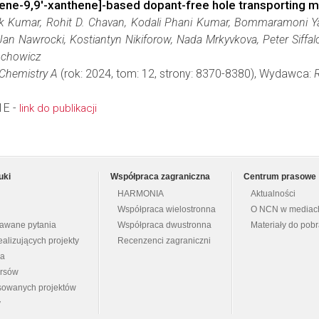
rene-9,9′-xanthene]-based dopant-free hole transporting mat
k Kumar, Rohit D. Chavan, Kodali Phani Kumar, Bommaramoni 
an Nawrocki, Kostiantyn Nikiforow, Nada Mrkyvkova, Peter Siffalo
ochowicz
 Chemistry A
(rok: 2024, tom: 12, strony: 8370-8380), Wydawca:
1E -
link do publikacji
uki
Współpraca zagraniczna
Centrum prasowe
HARMONIA
Aktualności
Współpraca wielostronna
O NCN w mediac
dawane pytania
Współpraca dwustronna
Materiały do pob
ealizujących projekty
Recenzenci zagraniczni
na
ursów
nsowanych projektów
y