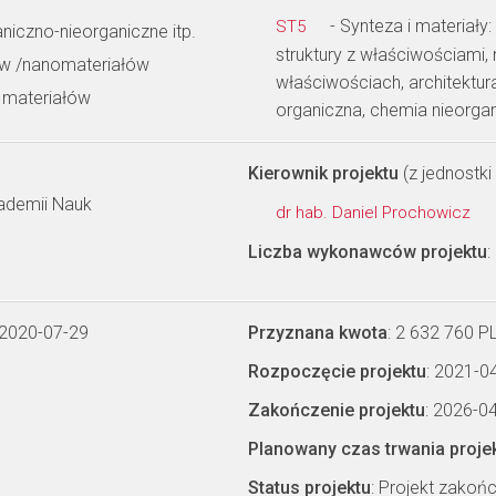
- Synteza i materiały
ST5
iczno-nieorganiczne itp.
struktury z właściwościami
ów /nanomateriałów
właściwościach, architektu
 materiałów
organiczna, chemia nieorga
Kierownik projektu
(z jednostki 
kademii Nauk
dr hab. Daniel Prochowicz
Liczba wykonawców projektu
:
 2020-07-29
Przyznana kwota
: 2 632 760 P
Rozpoczęcie projektu
: 2021-0
Zakończenie projektu
: 2026-0
Planowany czas trwania proje
Status projektu
: Projekt zakoń