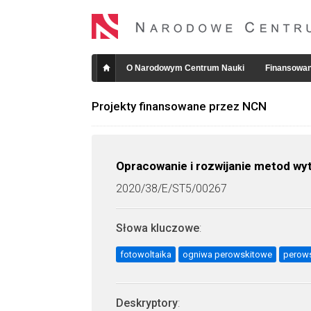
O Narodowym Centrum Nauki
Finansowan
Projekty finansowane przez NCN
Opracowanie i rozwijanie metod wy
2020/38/E/ST5/00267
Słowa kluczowe
:
fotowoltaika
ogniwa perowskitowe
perow
Deskryptory
: