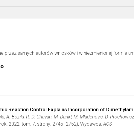
ne przez samych autorów wniosków i w niezmienionej formie u
go
mic Reaction Control Explains Incorporation of Dimethyla
cki, A. Boziki, R. D. Chavan, M. Dankl, M. Mladenović, D. Prochowicz,
rok: 2022, tom: 7, strony: 2745−2752), Wydawca:
ACS