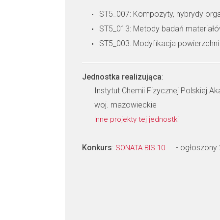
ST5_007: Kompozyty, hybrydy organ
ST5_013: Metody badań materiał
ST5_003: Modyfikacja powierzchni
Jednostka realizująca
:
Instytut Chemii Fizycznej Polskiej A
woj. mazowieckie
Inne projekty tej jednostki
Konkurs
:
- ogłoszony
SONATA BIS 10