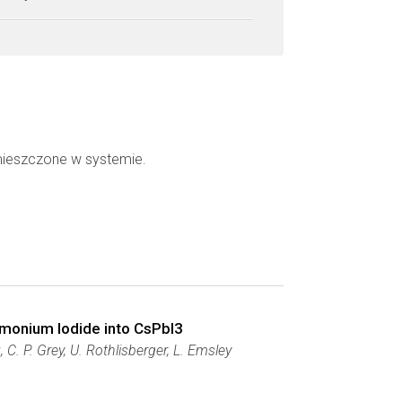
mieszczone w systemie.
mmonium Iodide into CsPbI3
 C. P. Grey, U. Rothlisberger, L. Emsley