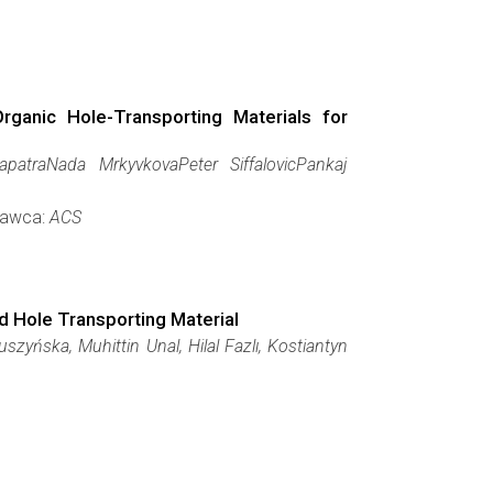
anic Hole-Transporting Materials for
raNada MrkyvkovaPeter SiffalovicPankaj
dawca:
ACS
d Hole Transporting Material
yńska, Muhittin Unal, Hilal Fazlı, Kostiantyn