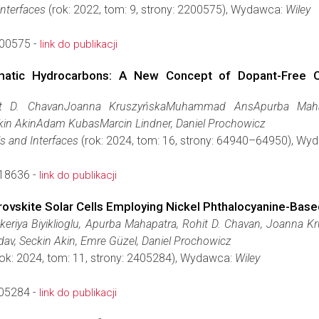
Interfaces
(rok: 2022, tom: 9, strony: 2200575), Wydawca:
Wiley
00575 -
link do publikacji
matic Hydrocarbons: A New Concept of Dopant-Free Org
t D. ChavanJoanna KruszyńskaMuhammad AnsApurba Mahapat
kin AkinAdam KubasMarcin Lindner, Daniel Prochowicz
s and Interfaces
(rok: 2024, tom: 16, strony: 64940–64950), Wy
18636 -
link do publikacji
rovskite Solar Cells Employing Nickel Phthalocyanine-Base
iya Biyiklioglu, Apurba Mahapatra, Rohit D. Chavan, Joanna Krusz
dav, Seckin Akin, Emre Güzel, Daniel Prochowicz
ok: 2024, tom: 11, strony: 2405284), Wydawca:
Wiley
05284 -
link do publikacji