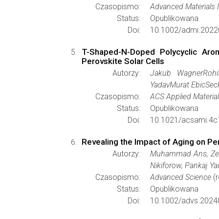
Czasopismo:
Advanced Materials 
Status:
Opublikowana
Doi:
10.1002/admi.2022
T-Shaped-N-Doped Polycyclic Aro
Perovskite Solar Cells
Autorzy:
Jakub WagnerRohi
YadavMurat EbicSec
Czasopismo:
ACS Applied Material
Status:
Opublikowana
Doi:
10.1021/acsami.4c
Revealing the Impact of Aging on Pe
Autorzy:
Muhammad Ans, Zeker
Nikiforow, Pankaj Ya
Czasopismo:
Advanced Science
(r
Status:
Opublikowana
Doi:
10.1002/advs.2024