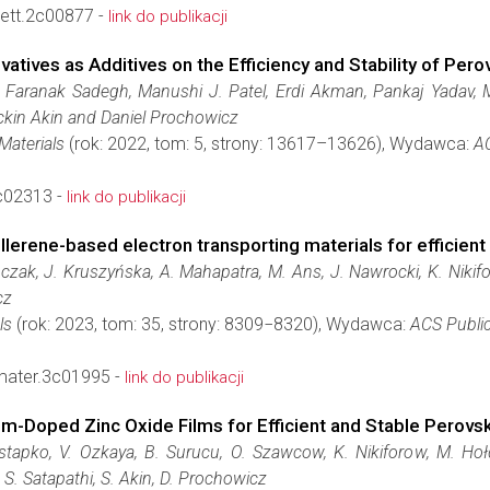
ett.2c00877 -
link do publikacji
vatives as Additives on the Efficiency and Stability of Pero
 Faranak Sadegh, Manushi J. Patel, Erdi Akman, Pankaj Yadav,
eckin Akin and Daniel Prochowicz
Materials
(rok: 2022, tom: 5, strony: 13617–13626), Wydawca:
A
c02313 -
link do publikacji
erene-based electron transporting materials for efficient 
czak, J. Kruszyńska, A. Mahapatra, M. Ans, J. Nawrocki, K. Nikifo
cz
ls
(rok: 2023, tom: 35, strony: 8309−8320), Wydawca:
ACS Publi
ater.3c01995 -
link do publikacji
m-Doped Zinc Oxide Films for Efficient and Stable Perovski
stapko, V. Ozkaya, B. Surucu, O. Szawcow, K. Nikiforow, M. Hołdy
 S. Satapathi, S. Akin, D. Prochowicz