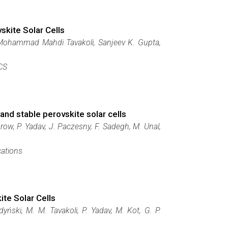
vskite Solar Cells
 Mohammad Mahdi Tavakoli, Sanjeev K. Gupta,
CS
and stable perovskite solar cells
row, P. Yadav, J. Paczesny, F. Sadegh, M. Unal,
cations
te Solar Cells
ński, M. M. Tavakoli, P. Yadav, M. Kot, G. P.