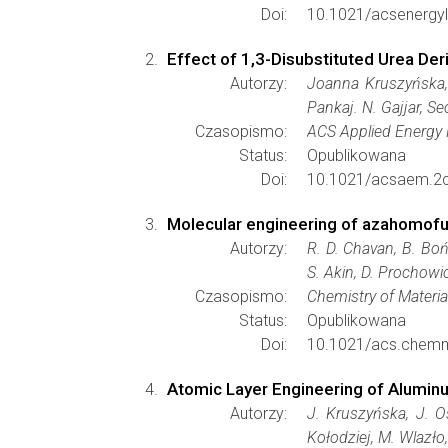
Doi:
10.1021/acsenergyl
Effect of 1,3-Disubstituted Urea Deri
Autorzy:
Joanna Kruszyńska,
Pankaj. N. Gajjar, S
Czasopismo:
ACS Applied Energy 
Status:
Opublikowana
Doi:
10.1021/acsaem.2
Molecular engineering of azahomofull
Autorzy:
R. D. Chavan, B. Boń
S. Akin, D. Prochowi
Czasopismo:
Chemistry of Materia
Status:
Opublikowana
Doi:
10.1021/acs.chemm
Atomic Layer Engineering of Aluminu
Autorzy:
J. Kruszyńska, J. O
Kołodziej, M. Wlazło,