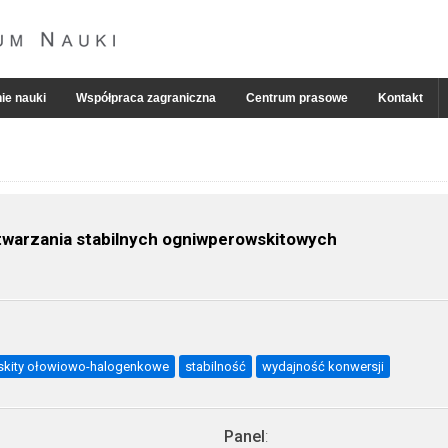
ie nauki
Współpraca zagraniczna
Centrum prasowe
Kontakt
twarzania stabilnych ogniwperowskitowych
skity ołowiowo-halogenkowe
stabilność
wydajność konwersji
Panel
: