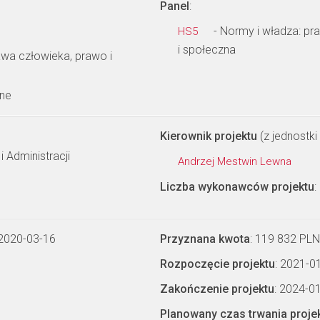
Panel
:
- Normy i władza: pra
HS5
i społeczna
awa człowieka, prawo i
wne
Kierownik projektu
(z jednostki 
 Administracji
Andrzej Mestwin Lewna
Liczba wykonawców projektu
:
 2020-03-16
Przyznana kwota
: 119 832 PLN
Rozpoczęcie projektu
: 2021-0
Zakończenie projektu
: 2024-0
Planowany czas trwania proje