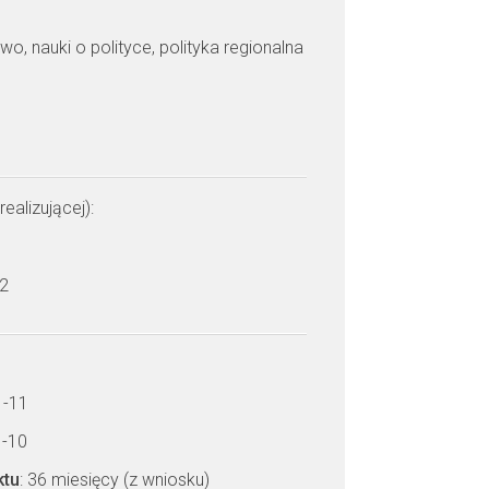
wo, nauki o polityce, polityka regionalna
realizującej):
 2
1-11
1-10
ktu
: 36 miesięcy (z wniosku)