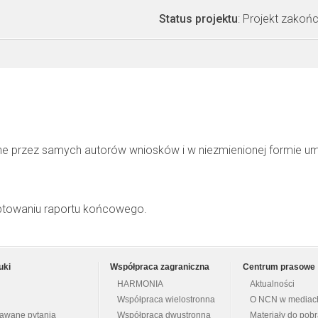
Status projektu
: Projekt zakoń
ne przez samych autorów wniosków i w niezmienionej formie u
ptowaniu raportu końcowego.
uki
Współpraca zagraniczna
Centrum prasowe
HARMONIA
Aktualności
Współpraca wielostronna
O NCN w mediac
dawane pytania
Współpraca dwustronna
Materiały do pob