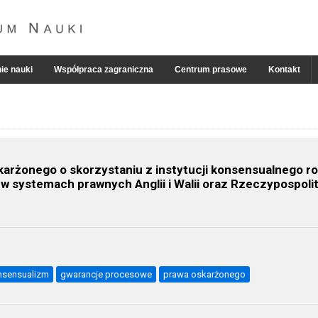
ie nauki
Współpraca zagraniczna
Centrum prasowe
Kontakt
karżonego o skorzystaniu z instytucji konsensualnego r
w systemach prawnych Anglii i Walii oraz Rzeczypospolite
nsensualizm
gwarancje procesowe
prawa oskarżonego