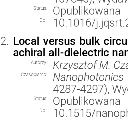
Opublikowana
Status:
10.1016/j.jqsrt
Doi:
Local versus bulk circ
achiral all-dielectric n
Krzysztof M. Cz
Autorzy:
Nanophotonics
Czasopismo:
4287-4297), W
Opublikowana
Status:
10.1515/nanop
Doi: