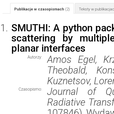
Publikacje w czasopismach
(2)
Teksty w publikacj
SMUTHI: A python packa
scattering by multip
planar interfaces
Amos Egel, Krz
Autorzy:
Theobald, Kon
Kuznetsov, Loren
Journal of Qu
Czasopismo:
Radiative Transf
107846), Wyda