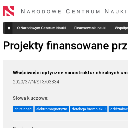
O Narodowym Centrum Nauki
Finansowanie nauki
Współpr
Projekty finansowane pr
Właściwości optyczne nanostruktur chiralnych u
2020/37/N/ST3/03334
Słowa kluczowe
:
chiralność
elektromagnetyzm
detekcja biomolekuł
oddziaływa