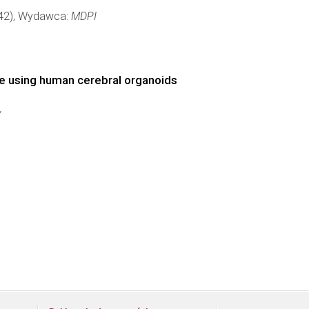
6042), Wydawca:
MDPI
se using human cerebral organoids
y