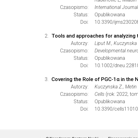
Czasopismo:
International Journa
Status:
Opublikowana
Doi:
10.3390/ijms23020
Tools and approaches for analyzing 
Autorzy:
Liput M., Kuczynska Z
Czasopismo:
Developmental neur
Status:
Opublikowana
Doi:
10.1002/dneu.2281
Covering the Role of PGC-1α in the
Autorzy:
Kuczynska Z., Metin 
Czasopismo:
Cells
(rok: 2022, tom
Status:
Opublikowana
Doi:
10.3390/cells1101