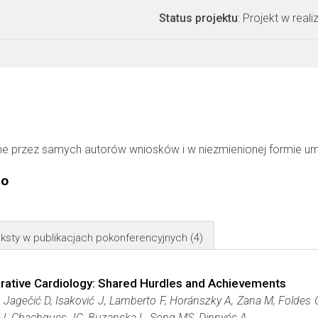
Status projektu
: Projekt w realiz
ne przez samych autorów wniosków i w niezmienionej formie u
go
ksty w publikacjach pokonferencyjnych
(4)
ative Cardiology: Shared Hurdles and Achievements
V, Jagečić D, Isaković J, Lamberto F, Horánszky A, Zana M, Foldes 
n J, Chachques JC, Buzanska L, Song MS, Dinnyés A.