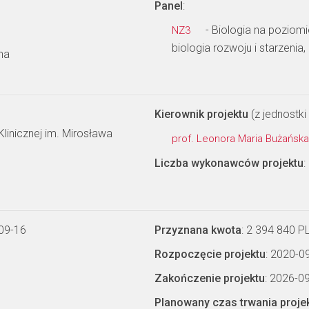
Panel
:
- Biologia na poziom
NZ3
biologia rozwoju i starzenia,
na
Kierownik projektu
(z jednostki 
linicznej im. Mirosława
prof. Leonora Maria Bużańsk
Liczba wykonawców projektu
:
09-16
Przyznana kwota
: 2 394 840 P
Rozpoczęcie projektu
: 2020-0
Zakończenie projektu
: 2026-0
Planowany czas trwania proje