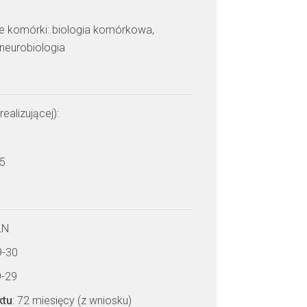
ie komórki: biologia komórkowa,
 neurobiologia
realizującej):
a
 5
LN
9-30
9-29
ktu
: 72 miesięcy (z wniosku)