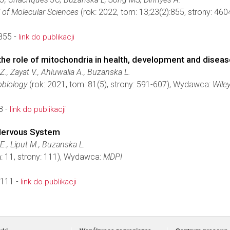
l of Molecular Sciences
(rok: 2022, tom: 13;23(2):855, strony: 4
855 -
link do publikacji
the role of mitochondria in health, development and disea
., Zayat V., Ahluwalia A., Buzanska L.
obiology
(rok: 2021, tom: 81(5), strony: 591-607), Wydawca:
Wile
8 -
link do publikacji
 Nervous System
E., Liput M., Buzanska L.
: 11, strony: 111), Wydawca:
MDPI
0111 -
link do publikacji