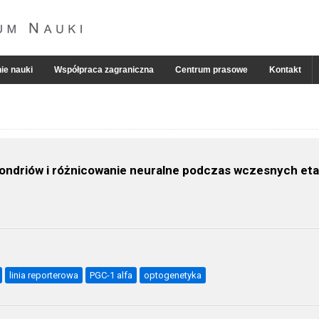
ie nauki
Współpraca zagraniczna
Centrum prasowe
Kontakt
ndriów i różnicowanie neuralne podczas wczesnych eta
linia reporterowa
PGC-1 alfa
optogenetyka