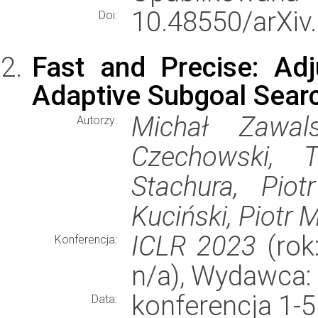
10.48550/arXiv
Doi:
Fast and Precise: Adj
Adaptive Subgoal Sear
Michał Zawals
Autorzy:
Czechowski, 
Stachura, Pio
Kuciński, Piotr 
ICLR 2023
(rok
Konferencja:
n/a), Wydawca:
konferencja 1-
Data: