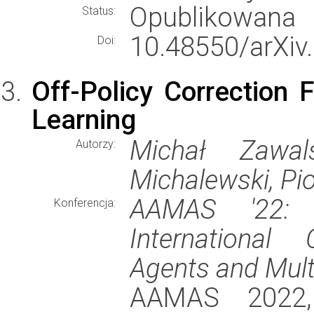
Opublikowana
Status:
10.48550/arXiv
Doi:
Off-Policy Correction 
Learning
Michał Zawals
Autorzy:
Michalewski, Pio
AAMAS '22: 
Konferencja:
Internationa
Agents and Mul
AAMAS 2022, 