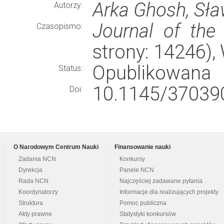
Arka Ghosh, Sł
Autorzy:
Journal of th
Czasopismo:
strony: 14246)
Opublikowana
Status:
10.1145/37039
Doi:
O Narodowym Centrum Nauki
Finansowanie nauki
Zadania NCN
Konkursy
Dyrekcja
Panele NCN
Rada NCN
Najczęściej zadawane pytania
Koordynatorzy
Informacje dla realizujących projekty
Struktura
Pomoc publiczna
Akty prawne
Statystyki konkursów