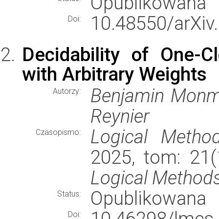
Opublikowana
10.48550/arXiv
Doi:
Decidability of One-
with Arbitrary Weights
Benjamin Monmeg
Autorzy:
Reynier
Logical Metho
Czasopismo:
2025, tom: 21(1
Logical Methods
Opublikowana
Status:
10.46298/lmcs-
Doi: