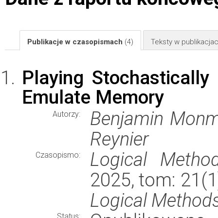
Publikacje w czasopismach
(4)
Teksty w publikacj
Playing Stochasticall
Emulate Memory
Benjamin Monmeg
Autorzy:
Reynier
Logical Metho
Czasopismo:
2025, tom: 21(1
Logical Methods
Status: