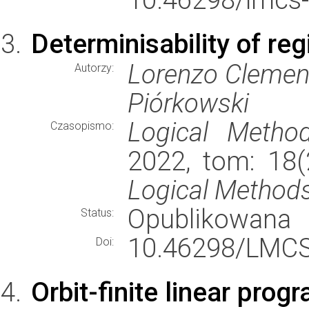
Determinisability of re
Lorenzo Clement
Autorzy:
Piórkowski
Logical Metho
Czasopismo:
2022, tom: 18(2
Logical Methods
Opublikowana
Status:
10.46298/LMCS
Doi:
Orbit-finite linear pro