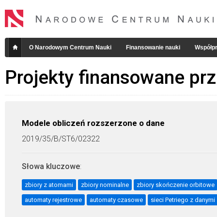
O Narodowym Centrum Nauki
Finansowanie nauki
Współpr
Projekty finansowane pr
Modele obliczeń rozszerzone o dane
2019/35/B/ST6/02322
Słowa kluczowe
:
zbiory z atomami
zbiory nominalne
zbiory skończenie orbitowe
automaty rejestrowe
automaty czasowe
sieci Petriego z danymi