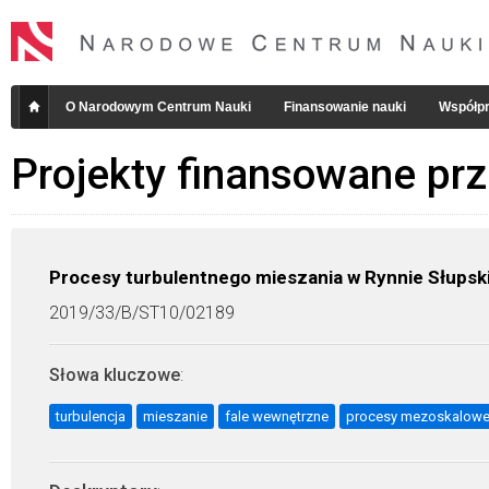
O Narodowym Centrum Nauki
Finansowanie nauki
Współpr
Projekty finansowane pr
Procesy turbulentnego mieszania w Rynnie Słupski
2019/33/B/ST10/02189
Słowa kluczowe
:
turbulencja
mieszanie
fale wewnętrzne
procesy mezoskalow