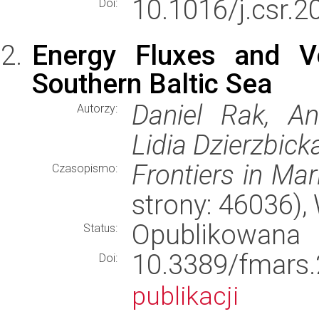
10.1016/j.csr.
Doi:
Energy Fluxes and Ve
Southern Baltic Sea
Daniel Rak, An
Autorzy:
Lidia Dzierzbic
Frontiers in Ma
Czasopismo:
strony: 46036)
Opublikowana
Status:
10.3389/fma
Doi:
publikacji