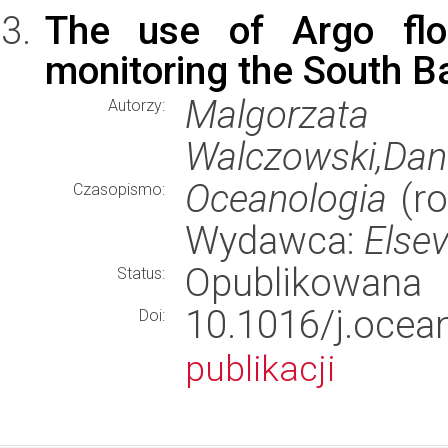
The use of Argo floa
monitoring the South Ba
Malgorzat
Autorzy:
Walczowski,Dani
Oceanologia
(ro
Czasopismo:
Wydawca:
Elsev
Opublikowana
Status:
10.1016/j.oc
Doi:
publikacji