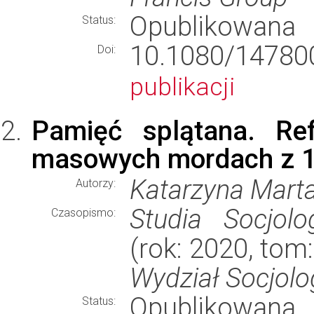
Opublikowana
Status:
10.1080/1478
Doi:
publikacji
Pamięć splątana. Re
masowych mordach z 19
Katarzyna Mart
Autorzy:
Studia Socjolo
Czasopismo:
(rok: 2020, tom
Wydział Socjolo
Opublikowana
Status: