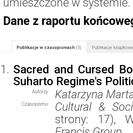
umieszczone w systemie.
Dane z raportu końcowe
Publikacje w czasopismach
(3)
Publikacje książkow
Sacred and Cursed Bod
Suharto Regime's Polit
Katarzyna Mart
Autorzy:
Cultural & Soci
Czasopismo:
strony: 17),
Francis Group