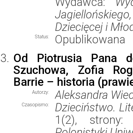
Wydawca:
Wyd
Jagiellońskie
Dziecięcej i Mło
Opublikowana
Status:
Od Piotrusia Pana do
Szuchowa, Zofia Ro
Barrie – historia (prawi
Aleksandra Wiec
Autorzy:
Dzieciństwo. Lit
Czasopismo:
1(2), strony
Polonistyki Uni