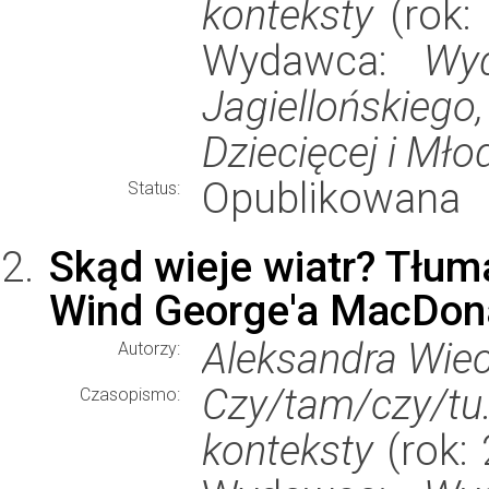
konteksty
(rok: 
Wydawca:
Wyd
Jagiellońskie
Dziecięcej i Mło
Opublikowana
Status:
Skąd wieje wiatr? Tłum
Wind George'a MacDon
Aleksandra Wiec
Autorzy:
Czy/tam/czy/tu
Czasopismo:
konteksty
(rok: 